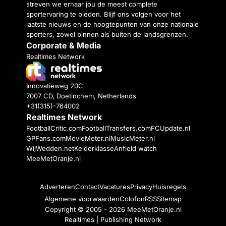
streven we ernaar jou de meest complete
sportervaring te bieden. Blijf ons volgen voor het
laatste nieuws en de hoogtepunten van onze nationale
sporters, zowel binnen als buiten de landsgrenzen.
Corporate & Media
Realtimes Network
Innovatieweg 20C
7007 CD, Doetinchem, Netherlands
+31(315)-764002
Realtimes Network
FootballCritic.com
FootballTransfers.com
FCUpdate.nl
GPFans.com
MovieMeter.nl
MusicMeter.nl
WijWedden.net
Kelderklasse
Anfield watch
MeeMetOranje.nl
Adverteren
Contact
Vacatures
Privacy
Huisregels
Algemene voorwaarden
Colofon
RSS
Sitemap
Copyright © 2005 - 2026
MeeMetOranje.nl
Realtimes | Publishing Network