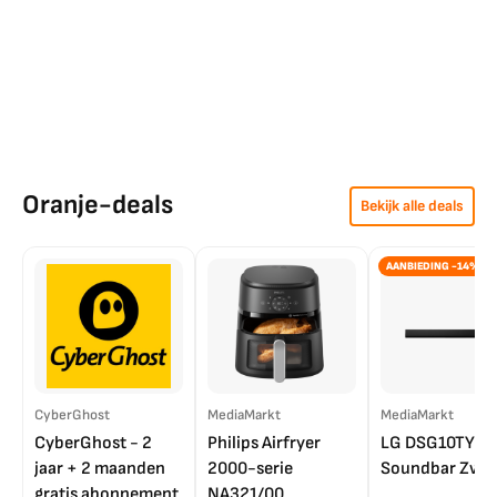
Oranje-deals
Bekijk alle deals
AANBIEDING -14%
CyberGhost
MediaMarkt
MediaMarkt
CyberGhost - 2
Philips Airfryer
LG DSG10TY
jaar + 2 maanden
2000-serie
Soundbar Zwar
gratis abonnement
NA321/00