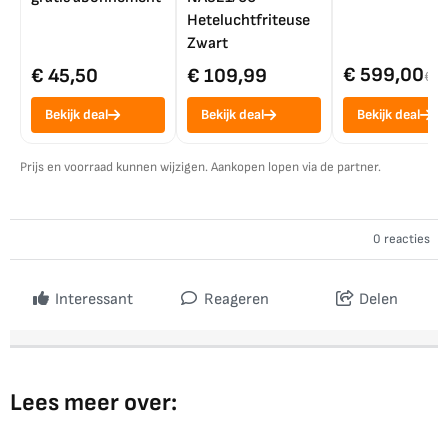
Heteluchtfriteuse
Zwart
€ 599,00
€ 45,50
€ 109,99
€ 7
Bekijk deal
Bekijk deal
Bekijk deal
Prijs en voorraad kunnen wijzigen. Aankopen lopen via de partner.
0 reacties
Interessant
Reageren
Delen
Lees meer over: