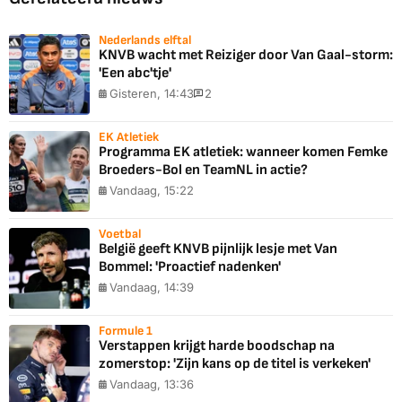
Nederlands elftal
KNVB wacht met Reiziger door Van Gaal-storm:
'Een abc'tje'
Gisteren, 14:43
2
EK Atletiek
Programma EK atletiek: wanneer komen Femke
Broeders-Bol en TeamNL in actie?
Vandaag, 15:22
Voetbal
België geeft KNVB pijnlijk lesje met Van
Bommel: 'Proactief nadenken'
Vandaag, 14:39
Formule 1
Verstappen krijgt harde boodschap na
zomerstop: 'Zijn kans op de titel is verkeken'
Vandaag, 13:36