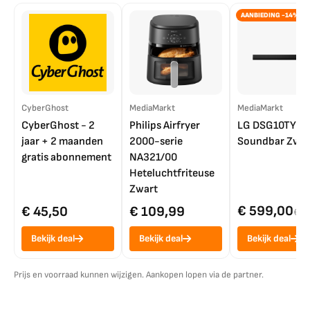
AANBIEDING -14%
CyberGhost
MediaMarkt
MediaMarkt
CyberGhost - 2
Philips Airfryer
LG DSG10TY
jaar + 2 maanden
2000-serie
Soundbar Zwar
gratis abonnement
NA321/00
Heteluchtfriteuse
Zwart
€ 599,00
€ 45,50
€ 109,99
€ 7
Bekijk deal
Bekijk deal
Bekijk deal
Prijs en voorraad kunnen wijzigen. Aankopen lopen via de partner.