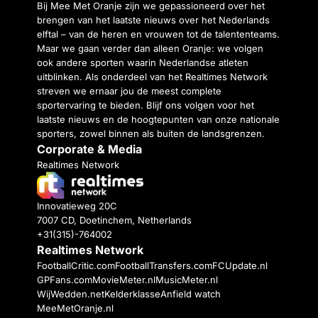
Bij Mee Met Oranje zijn we gepassioneerd over het
brengen van het laatste nieuws over het Nederlands
elftal – van de heren en vrouwen tot de talententeams.
Maar we gaan verder dan alleen Oranje: we volgen
ook andere sporten waarin Nederlandse atleten
uitblinken. Als onderdeel van het Realtimes Network
streven we ernaar jou de meest complete
sportervaring te bieden. Blijf ons volgen voor het
laatste nieuws en de hoogtepunten van onze nationale
sporters, zowel binnen als buiten de landsgrenzen.
Corporate & Media
Realtimes Network
Innovatieweg 20C
7007 CD, Doetinchem, Netherlands
+31(315)-764002
Realtimes Network
FootballCritic.com
FootballTransfers.com
FCUpdate.nl
GPFans.com
MovieMeter.nl
MusicMeter.nl
WijWedden.net
Kelderklasse
Anfield watch
MeeMetOranje.nl