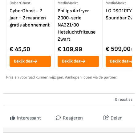
CyberGhost
MediaMarkt
MediaMarkt
CyberGhost - 2
Philips Airfryer
LG DSG10TY
jaar + 2 maanden
2000-serie
Soundbar Zwar
gratis abonnement
NA321/00
Heteluchtfriteuse
Zwart
€ 599,00
€ 45,50
€ 109,99
€ 7
Bekijk deal
Bekijk deal
Bekijk deal
Prijs en voorraad kunnen wijzigen. Aankopen lopen via de partner.
0 reacties
Interessant
Reageren
Delen