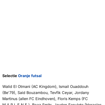
Selectie
Oranje futsal
Walid El Otmani (AC Kingdom), Ismail Ouaddouh
(Be'79), Said Bouzambou, Tevfik Ceyar, Jordany
Martinus (allen FC Eindhoven), Floris Kemps (FC
M.A.R.L.E.N.E.), Boaz Smits, Jayden Sapulete (Heracles