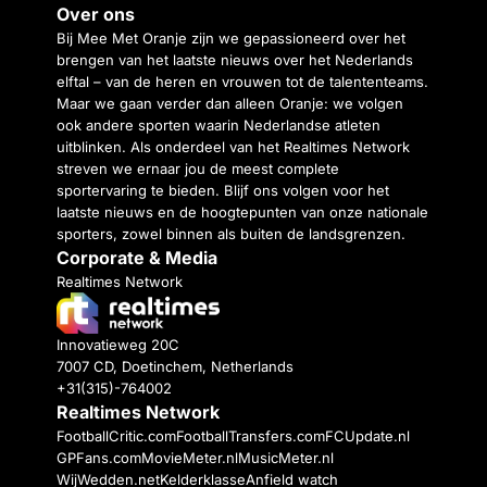
Over ons
Bij Mee Met Oranje zijn we gepassioneerd over het
brengen van het laatste nieuws over het Nederlands
elftal – van de heren en vrouwen tot de talententeams.
Maar we gaan verder dan alleen Oranje: we volgen
ook andere sporten waarin Nederlandse atleten
uitblinken. Als onderdeel van het Realtimes Network
streven we ernaar jou de meest complete
sportervaring te bieden. Blijf ons volgen voor het
laatste nieuws en de hoogtepunten van onze nationale
sporters, zowel binnen als buiten de landsgrenzen.
Corporate & Media
Realtimes Network
Innovatieweg 20C
7007 CD, Doetinchem, Netherlands
+31(315)-764002
Realtimes Network
FootballCritic.com
FootballTransfers.com
FCUpdate.nl
GPFans.com
MovieMeter.nl
MusicMeter.nl
WijWedden.net
Kelderklasse
Anfield watch