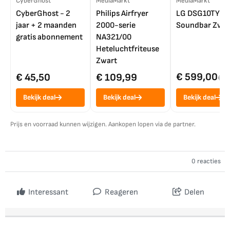
CyberGhost
MediaMarkt
MediaMarkt
CyberGhost - 2
Philips Airfryer
LG DSG10TY
jaar + 2 maanden
2000-serie
Soundbar Zwar
gratis abonnement
NA321/00
Heteluchtfriteuse
Zwart
€ 599,00
€ 45,50
€ 109,99
€ 7
Bekijk deal
Bekijk deal
Bekijk deal
Prijs en voorraad kunnen wijzigen. Aankopen lopen via de partner.
0 reacties
Interessant
Reageren
Delen