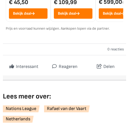
€ 599,00
€ 45,50
€ 109,99
€ 7
Bekijk deal
Bekijk deal
Bekijk deal
Prijs en voorraad kunnen wijzigen. Aankopen lopen via de partner.
0 reacties
Interessant
Reageren
Delen
Lees meer over:
Nations League
Rafael van der Vaart
Netherlands