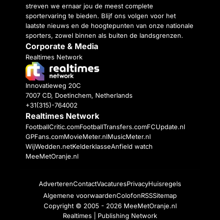
streven we ernaar jou de meest complete
sportervaring te bieden. Blijf ons volgen voor het
laatste nieuws en de hoogtepunten van onze nationale
sporters, zowel binnen als buiten de landsgrenzen.
Corporate & Media
Realtimes Network
Innovatieweg 20C
7007 CD, Doetinchem, Netherlands
+31(315)-764002
Realtimes Network
FootballCritic.com
FootballTransfers.com
FCUpdate.nl
GPFans.com
MovieMeter.nl
MusicMeter.nl
WijWedden.net
Kelderklasse
Anfield watch
MeeMetOranje.nl
Adverteren
Contact
Vacatures
Privacy
Huisregels
Algemene voorwaarden
Colofon
RSS
Sitemap
Copyright © 2005 - 2026
MeeMetOranje.nl
Realtimes | Publishing Network