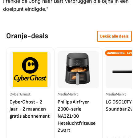
Frenkie de Jong naar Bart Verbruggen die bijna in een
doelpunt eindigde."
Oranje-deals
Bekijk alle deals
AANBIEDING -14%
CyberGhost
MediaMarkt
MediaMarkt
CyberGhost - 2
Philips Airfryer
LG DSG10TY
jaar + 2 maanden
2000-serie
Soundbar Zwar
gratis abonnement
NA321/00
Heteluchtfriteuse
Zwart