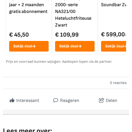
jaar + 2 maanden
2000-serie
Soundbar Zwar
gratis abonnement
NA321/00
Heteluchtfriteuse
Zwart
€ 599,00
€ 45,50
€ 109,99
€ 7
Bekijk deal
Bekijk deal
Bekijk deal
Prijs en voorraad kunnen wijzigen. Aankopen lopen via de partner.
0 reacties
Interessant
Reageren
Delen
Lees meer over: