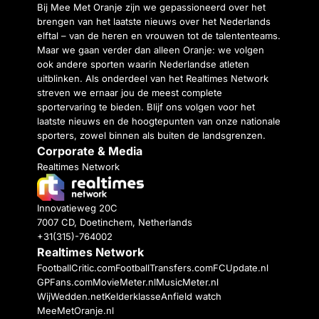
Bij Mee Met Oranje zijn we gepassioneerd over het
brengen van het laatste nieuws over het Nederlands
elftal – van de heren en vrouwen tot de talententeams.
Maar we gaan verder dan alleen Oranje: we volgen
ook andere sporten waarin Nederlandse atleten
uitblinken. Als onderdeel van het Realtimes Network
streven we ernaar jou de meest complete
sportervaring te bieden. Blijf ons volgen voor het
laatste nieuws en de hoogtepunten van onze nationale
sporters, zowel binnen als buiten de landsgrenzen.
Corporate & Media
Realtimes Network
Innovatieweg 20C
7007 CD, Doetinchem, Netherlands
+31(315)-764002
Realtimes Network
FootballCritic.com
FootballTransfers.com
FCUpdate.nl
GPFans.com
MovieMeter.nl
MusicMeter.nl
WijWedden.net
Kelderklasse
Anfield watch
MeeMetOranje.nl