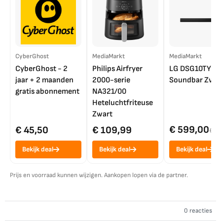
CyberGhost
MediaMarkt
MediaMarkt
CyberGhost - 2
Philips Airfryer
LG DSG10TY
jaar + 2 maanden
2000-serie
Soundbar Zwar
gratis abonnement
NA321/00
Heteluchtfriteuse
Zwart
€ 599,00
€ 45,50
€ 109,99
€ 7
Bekijk deal
Bekijk deal
Bekijk deal
Prijs en voorraad kunnen wijzigen. Aankopen lopen via de partner.
0 reacties