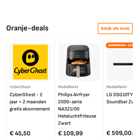
Oranje-deals
Bekijk alle deals
AANBIEDING -14%
CyberGhost
MediaMarkt
MediaMarkt
CyberGhost - 2
Philips Airfryer
LG DSG10TY
jaar + 2 maanden
2000-serie
Soundbar Zwar
gratis abonnement
NA321/00
Heteluchtfriteuse
Zwart
€ 599,00
€ 45,50
€ 109,99
€ 7