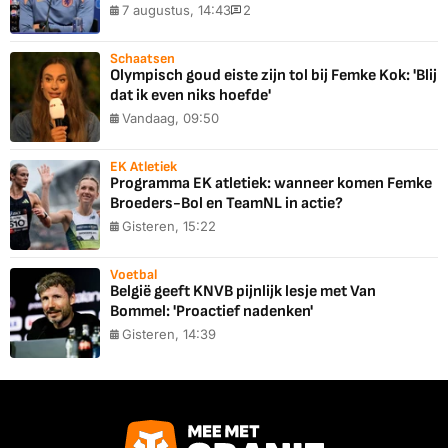
7 augustus, 14:43
2
Schaatsen
Olympisch goud eiste zijn tol bij Femke Kok: 'Blij
dat ik even niks hoefde'
Vandaag, 09:50
EK Atletiek
Programma EK atletiek: wanneer komen Femke
Broeders-Bol en TeamNL in actie?
Gisteren, 15:22
Voetbal
België geeft KNVB pijnlijk lesje met Van
Bommel: 'Proactief nadenken'
Gisteren, 14:39