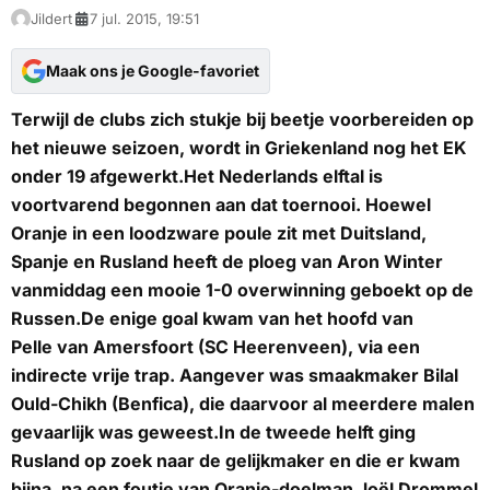
Jildert
7 jul. 2015, 19:51
Maak ons je Google-favoriet
Terwijl de clubs zich stukje bij beetje voorbereiden op
het nieuwe seizoen, wordt in Griekenland nog het EK
onder 19 afgewerkt.Het Nederlands elftal is
voortvarend begonnen aan dat toernooi. Hoewel
Oranje in een loodzware poule zit met Duitsland,
Spanje en Rusland heeft de ploeg van Aron Winter
vanmiddag een mooie 1-0 overwinning geboekt op de
Russen.De enige goal kwam van het hoofd van
Pelle van Amersfoort (SC Heerenveen), via een
indirecte vrije trap. Aangever was smaakmaker Bilal
Ould-Chikh (Benfica), die daarvoor al meerdere malen
gevaarlijk was geweest.In de tweede helft ging
Rusland op zoek naar de gelijkmaker en die er kwam
bijna, na een foutje van Oranje-doelman Joël Drommel