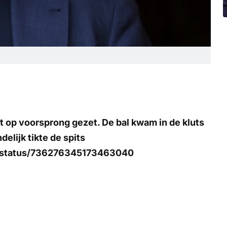
t op voorsprong gezet. De bal kwam in de kluts
delijk tikte de spits
ts/status/736276345173463040