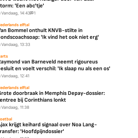
torm: 'Een abc'tje'
Vandaag, 14:43
1
ederlands elftal
Van Bommel onthult KNVB-stilte in
ondscoachsoap: 'Ik vind het ook niet erg'
Coolblue
MediaMarkt
Vandaag, 13:33
ED55C56LB
JBL Partybox
Google TV Streame
2025)
Ultimate Zwart
4K
arts
Raymond van Barneveld neemt rigoureus
esluit en voelt verschil: 'Ik slaap nu als een os'
Vandaag, 12:41
88,00
€ 1.179,00
€ 89,00
ederlands elftal
Grote doorbraak in Memphis Depay-dossier:
entree bij Corinthians lonkt
k deal
Bekijk deal
Bekijk deal
Vandaag, 11:38
oetbal
jax krijgt keihard signaal over Noa Lang-
ransfer: 'Hoofdpijndossier'