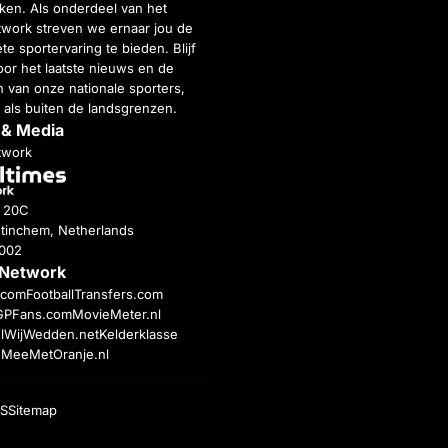
inken. Als onderdeel van het
twork streven we ernaar jou de
e sportervaring te bieden. Blijf
or het laatste nieuws en de
 van onze nationale sporters,
 als buiten de landsgrenzen.
 & Media
twork
g 20C
tinchem, Netherlands
4002
 Network
c.com
FootballTransfers.com
GPFans.com
MovieMeter.nl
l
WijWedden.net
Kelderklasse
h
MeeMetOranje.nl
S
Sitemap