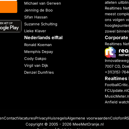
atleten uitbl
Michael van Gerwen
Realtimes Ne
Jenning de Boo
meest complet
Sifan Hassan
ons volgen vo
Suzanne Schulting
hoogtepunten
Lieke Klaver
zowel binnen
Nederlands elftal
Corporate
Realtimes Ne
Ronald Koeman
Memphis Depay
Cody Gakpo
Innovatiewe
Virgil van Dijk
7007 CD, Doe
+31(315)-76
Denzel Dumfries
Realtimes
FootballCriti
FCUpdate.nl
MusicMeter.n
Anfield watc
en
Contact
Vacatures
Privacy
Huisregels
Algemene voorwaarden
Colofon
RS
Copyright © 2005 - 2026
MeeMetOranje.nl