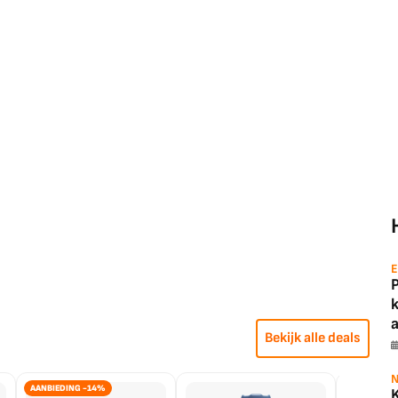
E
a
Bekijk alle deals
N
AANBIEDING -14%