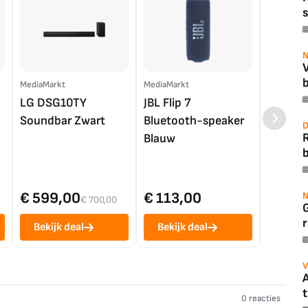
s
N
b
MediaMarkt
MediaMarkt
EP.nl
LG DSG10TY
JBL Flip 7
LG OL
Soundbar Zwart
Bluetooth-speaker
4K TV (
D
Blauw
b
€ 599,00
€ 113,00
€ 1.0
N
€ 700,00
r
Bekijk deal
Bekijk deal
Bekij
V
A
t
0 reacties