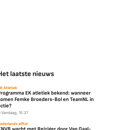
Het laatste nieuws
K Atletiek
Programma EK atletiek bekend: wanneer
komen Femke Broeders-Bol en TeamNL in
ctie?
Vandaag, 15:37
ederlands elftal
KNVB wacht met Reiziger door Van Gaal-