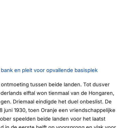
 bank en pleit voor opvallende basisplek
 ontmoeting tussen beide landen. Tot dusver
ederlands elftal won tienmaal van de Hongaren,
ngen. Driemaal eindigde het duel onbeslist. De
 8 juni 1930, toen Oranje een vriendschappelijke
tober speelden beide landen voor het laatst
and in de eerste helft op voorsprong en vlak voor