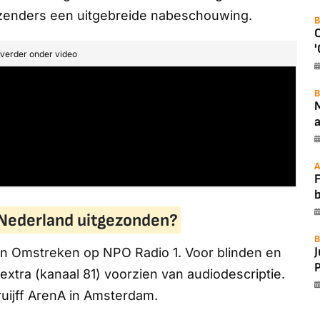
e zenders een uitgebreide nabeschouwing.
B
'
t verder onder video
B
a
A
F
 Nederland uitgezonden?
B
 En Omstreken
op
NPO Radio 1
. Voor blinden en
P
 extra
(kanaal 81) voorzien van audiodescriptie.
uijff ArenA in Amsterdam.