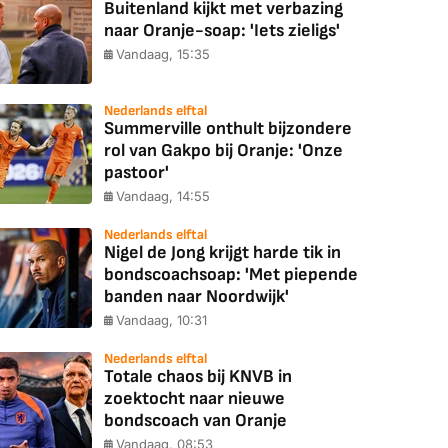
Buitenland kijkt met verbazing
naar Oranje-soap: 'Iets zieligs'
Vandaag, 15:35
Nederlands elftal
Summerville onthult bijzondere
rol van Gakpo bij Oranje: 'Onze
pastoor'
Vandaag, 14:55
Nederlands elftal
Nigel de Jong krijgt harde tik in
bondscoachsoap: 'Met piepende
banden naar Noordwijk'
Vandaag, 10:31
Nederlands elftal
Totale chaos bij KNVB in
zoektocht naar nieuwe
bondscoach van Oranje
Vandaag, 08:53