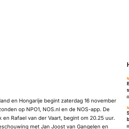
N
B
s
land en Hongarije begint zaterdag 16 november
N
gezonden op
NPO1, NOS.nl
en de
NOS-app.
De
en Rafael van der Vaart, begint om 20.25 uur.
b
rbeschouwing met Jan Joost van Gangelen en