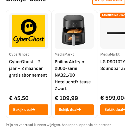
AANBIEDING -14%
CyberGhost
MediaMarkt
MediaMarkt
CyberGhost - 2
Philips Airfryer
LG DSG10TY
jaar + 2 maanden
2000-serie
Soundbar Zwar
gratis abonnement
NA321/00
Heteluchtfriteuse
Zwart
€ 599,00
€ 45,50
€ 109,99
€ 7
Bekijk deal
Bekijk deal
Bekijk deal
Prijs en voorraad kunnen wijzigen. Aankopen lopen via de partner.