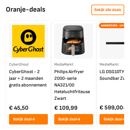
Oranje-deals
Bekijk alle deals
AANBIEDING -14%
CyberGhost
MediaMarkt
MediaMarkt
CyberGhost - 2
Philips Airfryer
LG DSG10TY
jaar + 2 maanden
2000-serie
Soundbar Zwar
gratis abonnement
NA321/00
Heteluchtfriteuse
Zwart
€ 599,00
€ 45,50
€ 109,99
€ 7
Bekijk deal
Bekijk deal
Bekijk deal