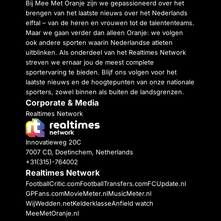
Bij Mee Met Oranje zijn we gepassioneerd over het
brengen van het laatste nieuws over het Nederlands
elftal – van de heren en vrouwen tot de talententeams.
Maar we gaan verder dan alleen Oranje: we volgen
ook andere sporten waarin Nederlandse atleten
uitblinken. Als onderdeel van het Realtimes Network
streven we ernaar jou de meest complete
sportervaring te bieden. Blijf ons volgen voor het
laatste nieuws en de hoogtepunten van onze nationale
sporters, zowel binnen als buiten de landsgrenzen.
Corporate & Media
Realtimes Network
Innovatieweg 20C
7007 CD, Doetinchem, Netherlands
+31(315)-764002
Realtimes Network
FootballCritic.com
FootballTransfers.com
FCUpdate.nl
GPFans.com
MovieMeter.nl
MusicMeter.nl
WijWedden.net
Kelderklasse
Anfield watch
MeeMetOranje.nl