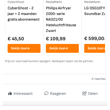
CyberGhost
MediaMarkt
MediaMarkt
CyberGhost - 2
Philips Airfryer
LG DSG10TY
jaar + 2 maanden
2000-serie
Soundbar Zwar
gratis abonnement
NA321/00
Heteluchtfriteuse
Zwart
€ 599,00
€ 45,50
€ 109,99
€ 7
Bekijk deal
Bekijk deal
Bekijk deal
Prijs en voorraad kunnen wijzigen. Aankopen lopen via de partner.
0 reacties
Interessant
Reageren
Delen