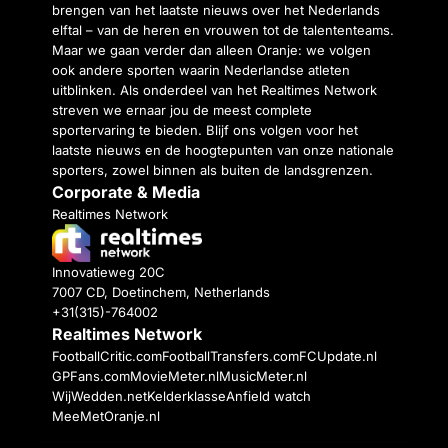
brengen van het laatste nieuws over het Nederlands
elftal – van de heren en vrouwen tot de talententeams.
Maar we gaan verder dan alleen Oranje: we volgen
ook andere sporten waarin Nederlandse atleten
uitblinken. Als onderdeel van het Realtimes Network
streven we ernaar jou de meest complete
sportervaring te bieden. Blijf ons volgen voor het
laatste nieuws en de hoogtepunten van onze nationale
sporters, zowel binnen als buiten de landsgrenzen.
Corporate & Media
Realtimes Network
Innovatieweg 20C
7007 CD, Doetinchem, Netherlands
+31(315)-764002
Realtimes Network
FootballCritic.com
FootballTransfers.com
FCUpdate.nl
GPFans.com
MovieMeter.nl
MusicMeter.nl
WijWedden.net
Kelderklasse
Anfield watch
MeeMetOranje.nl