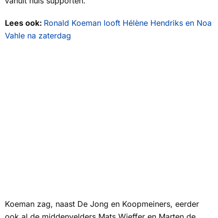
vanuit huis supporten.”
Lees ook:
Ronald Koeman looft Hélène Hendriks en Noa
Vahle na zaterdag
Koeman zag, naast De Jong en Koopmeiners, eerder
ook al de middenvelders Mats Wieffer en Marten de