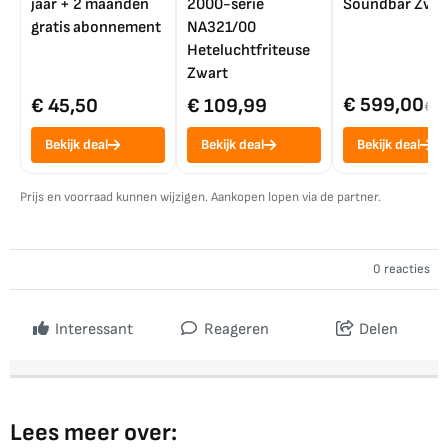
jaar + 2 maanden
2000-serie
Soundbar Zwar
gratis abonnement
NA321/00
Heteluchtfriteuse
Zwart
€ 599,00
€ 45,50
€ 109,99
€ 7
Bekijk deal
Bekijk deal
Bekijk deal
Prijs en voorraad kunnen wijzigen. Aankopen lopen via de partner.
0 reacties
Interessant
Reageren
Delen
Lees meer over: