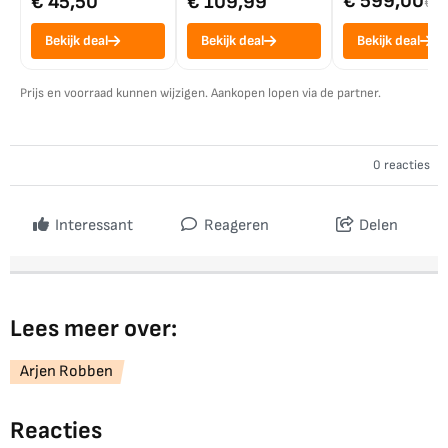
€ 599,00
€ 45,50
€ 109,99
€ 7
Bekijk deal
Bekijk deal
Bekijk deal
Prijs en voorraad kunnen wijzigen. Aankopen lopen via de partner.
0 reacties
Interessant
Reageren
Delen
Lees meer over:
Arjen Robben
Reacties