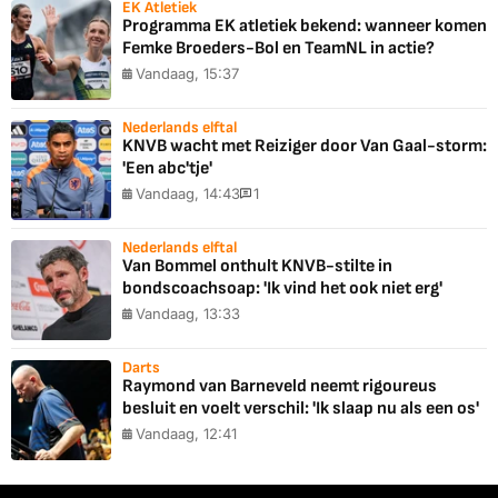
EK Atletiek
Programma EK atletiek bekend: wanneer komen
Femke Broeders-Bol en TeamNL in actie?
Vandaag, 15:37
Nederlands elftal
KNVB wacht met Reiziger door Van Gaal-storm:
'Een abc'tje'
Vandaag, 14:43
1
Nederlands elftal
Van Bommel onthult KNVB-stilte in
bondscoachsoap: 'Ik vind het ook niet erg'
Vandaag, 13:33
Darts
Raymond van Barneveld neemt rigoureus
besluit en voelt verschil: 'Ik slaap nu als een os'
Vandaag, 12:41