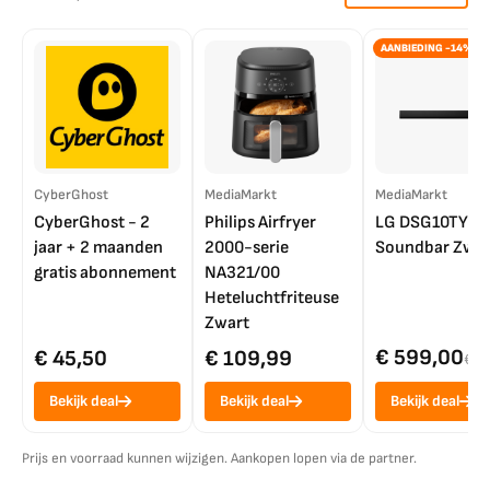
AANBIEDING -14%
CyberGhost
MediaMarkt
MediaMarkt
CyberGhost - 2
Philips Airfryer
LG DSG10TY
jaar + 2 maanden
2000-serie
Soundbar Zwar
gratis abonnement
NA321/00
Heteluchtfriteuse
Zwart
€ 599,00
€ 45,50
€ 109,99
€ 7
Bekijk deal
Bekijk deal
Bekijk deal
Prijs en voorraad kunnen wijzigen. Aankopen lopen via de partner.