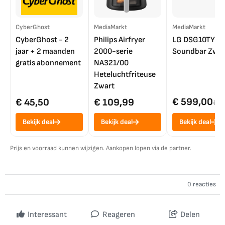
CyberGhost
MediaMarkt
MediaMarkt
CyberGhost - 2
Philips Airfryer
LG DSG10TY
jaar + 2 maanden
2000-serie
Soundbar Zwar
gratis abonnement
NA321/00
Heteluchtfriteuse
Zwart
€ 599,00
€ 45,50
€ 109,99
€ 7
Bekijk deal
Bekijk deal
Bekijk deal
Prijs en voorraad kunnen wijzigen. Aankopen lopen via de partner.
0 reacties
Interessant
Reageren
Delen