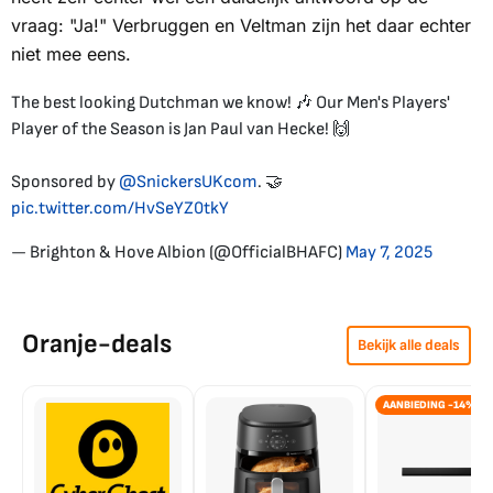
vraag: "Ja!" Verbruggen en Veltman zijn het daar echter
niet mee eens.
The best looking Dutchman we know! 🎶 Our Men's Players'
Player of the Season is Jan Paul van Hecke! 🙌
Sponsored by
@SnickersUKcom
. 🤝
pic.twitter.com/HvSeYZ0tkY
— Brighton & Hove Albion (@OfficialBHAFC)
May 7, 2025
Oranje-deals
Bekijk alle deals
AANBIEDING -14%