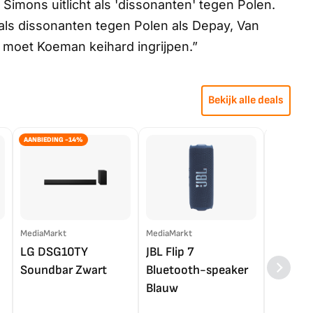
Simons uitlicht als 'dissonanten' tegen Polen.
als dissonanten tegen Polen als Depay, Van
moet Koeman keihard ingrijpen.”
Bekijk alle deals
AANBIEDING -14%
MediaMarkt
MediaMarkt
EP.nl
LG DSG10TY
JBL Flip 7
LG OL
Soundbar Zwart
Bluetooth-speaker
4K TV (
Blauw