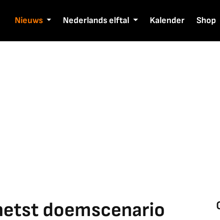
Nieuws
Nederlands elftal
Kalender
Shop
chetst doemscenario