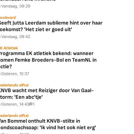
Vandaag, 09:29
oulevard
Geeft Jutta Leerdam sublieme hint over haar
oekomst? 'Het ziet er goed uit'
Vandaag, 08:42
K Atletiek
Programma EK atletiek bekend: wanneer
komen Femke Broeders-Bol en TeamNL in
ctie?
Gisteren, 15:37
ederlands elftal
KNVB wacht met Reiziger door Van Gaal-
torm: 'Een abc'tje'
Gisteren, 14:43
1
ederlands elftal
Van Bommel onthult KNVB-stilte in
ondscoachsoap: 'Ik vind het ook niet erg'