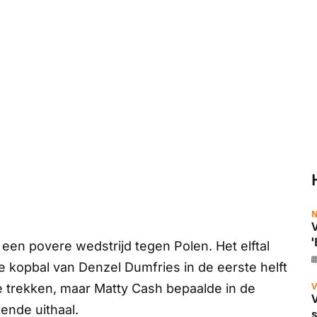
N
V
'
en povere wedstrijd tegen Polen. Het elftal
kopbal van Denzel Dumfries in de eerste helft
V
e trekken, maar Matty Cash bepaalde in de
ende uithaal.