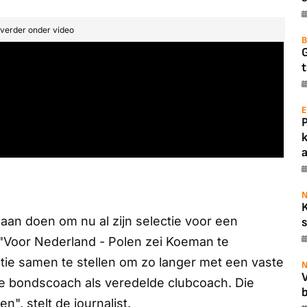
t verder onder video
B
t
E
a
N
an doen om nu al zijn selectie voor een
s
 "Voor Nederland - Polen zei Koeman te
ctie samen te stellen om zo langer met een vaste
N
e bondscoach als veredelde clubcoach. Die
b
", stelt de journalist.