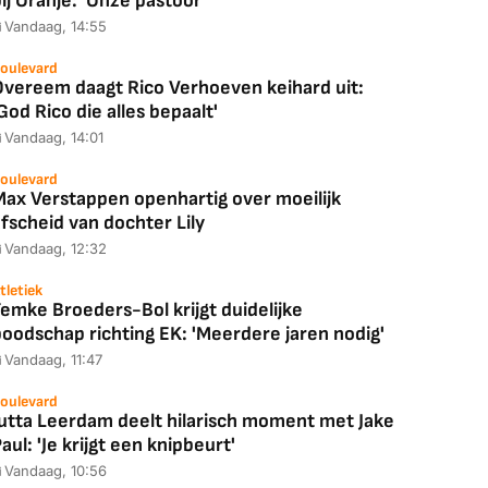
ij Oranje: 'Onze pastoor'
Vandaag, 14:55
oulevard
Overeem daagt Rico Verhoeven keihard uit:
God Rico die alles bepaalt'
Vandaag, 14:01
oulevard
Max Verstappen openhartig over moeilijk
fscheid van dochter Lily
Vandaag, 12:32
tletiek
emke Broeders-Bol krijgt duidelijke
boodschap richting EK: 'Meerdere jaren nodig'
Vandaag, 11:47
oulevard
Jutta Leerdam deelt hilarisch moment met Jake
aul: 'Je krijgt een knipbeurt'
Vandaag, 10:56