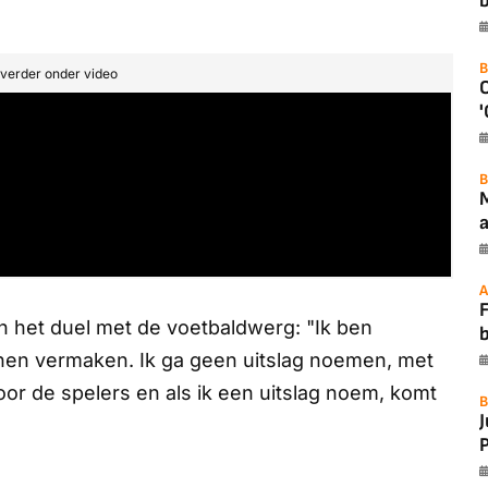
b
B
t verder onder video
'
B
a
A
F
 in het duel met de voetbaldwerg: "Ik ben
nen vermaken. Ik ga geen uitslag noemen, met
oor de spelers en als ik een uitslag noem, komt
B
P