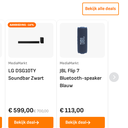
Bekijk alle deals
AANBIEDING -14%
MediaMarkt
MediaMarkt
EP.nl
LG DSG10TY
JBL Flip 7
LG OL
Soundbar Zwart
Bluetooth-speaker
4K TV (
Blauw
€ 599,00
€ 113,00
€ 1.0
€ 700,00
Bekijk deal
Bekijk deal
Bekij