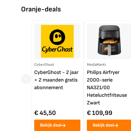
Oranje-deals
CyberGhost
MediaMarkt
CyberGhost - 2 jaar
Philips Airfryer
+ 2 maanden gratis
2000-serie
abonnement
NA321/00
Heteluchtfriteuse
Zwart
€ 45,50
€ 109,99
Bekijk deal
Bekijk deal