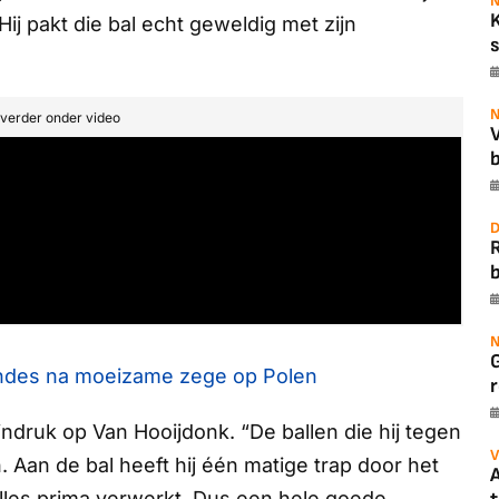
N
 Hij pakt die bal echt geweldig met zijn
s
N
t verder onder video
b
D
b
N
endes na moeizame zege op Polen
r
druk op Van Hooijdonk. “De ballen die hij tegen
V
 Aan de bal heeft hij één matige trap door het
A
alles prima verwerkt. Dus een hele goede