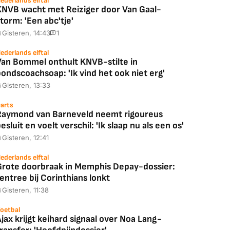
ederlands elftal
KNVB wacht met Reiziger door Van Gaal-
torm: 'Een abc'tje'
Gisteren, 14:43
1
ederlands elftal
Van Bommel onthult KNVB-stilte in
ondscoachsoap: 'Ik vind het ook niet erg'
Gisteren, 13:33
arts
Raymond van Barneveld neemt rigoureus
esluit en voelt verschil: 'Ik slaap nu als een os'
Gisteren, 12:41
ederlands elftal
Grote doorbraak in Memphis Depay-dossier:
entree bij Corinthians lonkt
Gisteren, 11:38
oetbal
jax krijgt keihard signaal over Noa Lang-