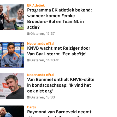
EK Atletiek
Programma EK atletiek bekend:
wanneer komen Femke
Broeders-Bol en TeamNL in
actie?
Gisteren, 15:37
Nederlands elftal
KNVB wacht met Reiziger door
Van Gaal-storm: 'Een abc'tje'
Gisteren, 14:43
1
Nederlands elftal
Van Bommel onthult KNVB-stilte
in bondscoachsoap: 'Ik vind het
ook niet erg'
Gisteren, 13:33
Darts
Raymond van Barneveld neemt