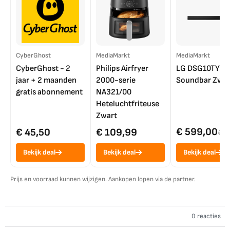
CyberGhost
MediaMarkt
MediaMarkt
CyberGhost - 2
Philips Airfryer
LG DSG10TY
jaar + 2 maanden
2000-serie
Soundbar Zwar
gratis abonnement
NA321/00
Heteluchtfriteuse
Zwart
€ 599,00
€ 45,50
€ 109,99
€ 7
Bekijk deal
Bekijk deal
Bekijk deal
Prijs en voorraad kunnen wijzigen. Aankopen lopen via de partner.
0 reacties