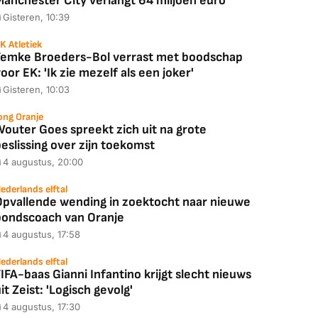
Manchester City verlangt 64 miljoen euro
Gisteren, 10:39
K Atletiek
Femke Broeders-Bol verrast met boodschap
oor EK: 'Ik zie mezelf als een joker'
Gisteren, 10:03
ong Oranje
Wouter Goes spreekt zich uit na grote
eslissing over zijn toekomst
4 augustus, 20:00
ederlands elftal
Opvallende wending in zoektocht naar nieuwe
bondscoach van Oranje
4 augustus, 17:58
ederlands elftal
IFA-baas Gianni Infantino krijgt slecht nieuws
it Zeist: 'Logisch gevolg'
4 augustus, 17:30