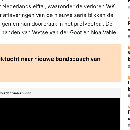
t Nederlands elftal, waaronder de verloren WK-
er afleveringen van de nieuwe serie blikken de
E
ngen en hun doorbraak in het profvoetbal. De
v
in handen van Wytse van der Goot en Noa Vahle.
J
ektocht naar nieuwe bondscoach van
b
N
t verder onder video
N
F
u