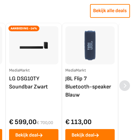
Bekijk alle deals
AANBIEDING -14%
MediaMarkt
MediaMarkt
EP.nl
LG DSG10TY
JBL Flip 7
LG OL
Soundbar Zwart
Bluetooth-speaker
4K TV (
Blauw
€ 599,00
€ 113,00
€ 1.0
€ 700,00
Bekijk deal
Bekijk deal
Bekij