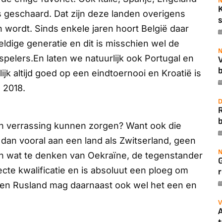
N
geschaard. Dat zijn deze landen overigens
s
n wordt. Sinds enkele jaren hoort België daar
dige generatie en dit is misschien wel de
N
spelers.En laten we natuurlijk ook Portugal en
b
ijk altijd goed op een eindtoernooi en Kroatië is
 2018.
D
b
 verrassing kunnen zorgen? Want ook die
n dan vooral aan een land als Zwitserland, geen
N
En wat te denken van Oekraïne, de tegenstander
ecte kwalificatie en is absoluut een ploeg om
r
en Rusland mag daarnaast ook wel het een en
V
A