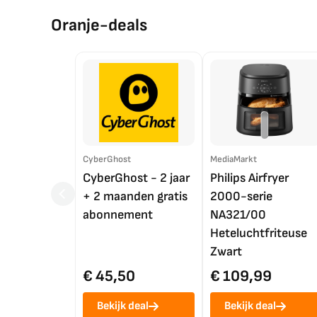
Oranje-deals
CyberGhost
MediaMarkt
CyberGhost - 2 jaar
Philips Airfryer
+ 2 maanden gratis
2000-serie
abonnement
NA321/00
Heteluchtfriteuse
Zwart
€ 45,50
€ 109,99
Bekijk deal
Bekijk deal