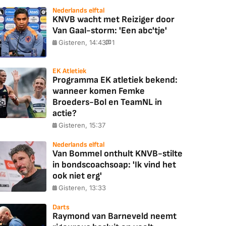
Nederlands elftal
KNVB wacht met Reiziger door
Van Gaal-storm: 'Een abc'tje'
Gisteren, 14:43
1
EK Atletiek
Programma EK atletiek bekend:
wanneer komen Femke
Broeders-Bol en TeamNL in
actie?
Gisteren, 15:37
Nederlands elftal
Van Bommel onthult KNVB-stilte
in bondscoachsoap: 'Ik vind het
ook niet erg'
Gisteren, 13:33
Darts
Raymond van Barneveld neemt