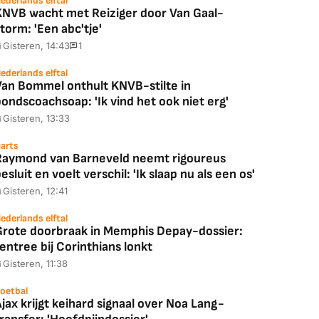
ederlands elftal
KNVB wacht met Reiziger door Van Gaal-
torm: 'Een abc'tje'
Gisteren, 14:43
1
ederlands elftal
Van Bommel onthult KNVB-stilte in
ondscoachsoap: 'Ik vind het ook niet erg'
Gisteren, 13:33
arts
Raymond van Barneveld neemt rigoureus
esluit en voelt verschil: 'Ik slaap nu als een os'
Gisteren, 12:41
ederlands elftal
Grote doorbraak in Memphis Depay-dossier:
entree bij Corinthians lonkt
Gisteren, 11:38
oetbal
jax krijgt keihard signaal over Noa Lang-