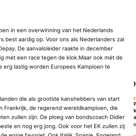
ben in een overwinning van het Nederlands
rs best aardig op. Voor ons als Nederlanders zal
Depay. De aanvalsleider raakte in december
bezig met een race tegen de klok.Maar ook mét de
e erg lastig worden Europees Kampioen te
e landen die als grootste kanshebbers van start
E
an Frankrijk, de regerend wereldkampioen, die
ten zullen zijn. De ploeg van bondscoach Didier
a
ste en nog erg jong. Ook voor het EK zullen zij
t de enige favoriet. Ook Italië, Spanje, Engeland