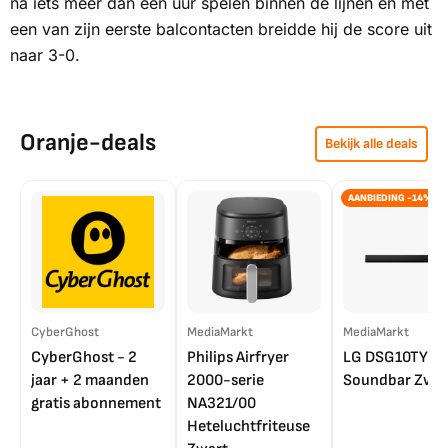
na iets meer dan een uur spelen binnen de lijnen en met
een van zijn eerste balcontacten breidde hij de score uit
naar 3-0.
Oranje-deals
Bekijk alle deals
AANBIEDING -14%
CyberGhost
MediaMarkt
MediaMarkt
CyberGhost - 2
Philips Airfryer
LG DSG10TY
jaar + 2 maanden
2000-serie
Soundbar Zwar
gratis abonnement
NA321/00
Heteluchtfriteuse