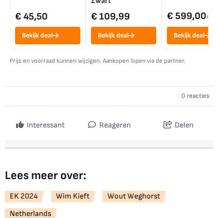
Zwart
€ 599,00
€ 45,50
€ 109,99
€ 7
Bekijk deal
Bekijk deal
Bekijk deal
Prijs en voorraad kunnen wijzigen. Aankopen lopen via de partner.
0 reacties
Interessant
Reageren
Delen
Lees meer over:
EK 2024
Wim Kieft
Wout Weghorst
Netherlands