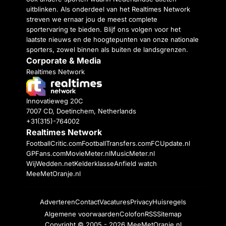
uitblinken. Als onderdeel van het Realtimes Network
streven we ernaar jou de meest complete
sportervaring te bieden. Blijf ons volgen voor het
laatste nieuws en de hoogtepunten van onze nationale
sporters, zowel binnen als buiten de landsgrenzen.
Corporate & Media
Realtimes Network
Innovatieweg 20C
7007 CD, Doetinchem, Netherlands
+31(315)-764002
Realtimes Network
FootballCritic.com
FootballTransfers.com
FCUpdate.nl
GPFans.com
MovieMeter.nl
MusicMeter.nl
WijWedden.net
Kelderklasse
Anfield watch
MeeMetOranje.nl
Adverteren
Contact
Vacatures
Privacy
Huisregels
Algemene voorwaarden
Colofon
RSS
Sitemap
Copyright © 2005 - 2026
MeeMetOranje.nl