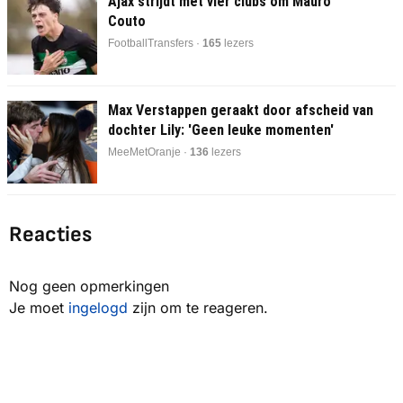
Ajax strijdt met vier clubs om Mauro
Couto
FootballTransfers ·
165
lezers
Max Verstappen geraakt door afscheid van
dochter Lily: 'Geen leuke momenten'
MeeMetOranje ·
137
lezers
Reacties
Nog geen opmerkingen
Je moet
ingelogd
zijn om te reageren.