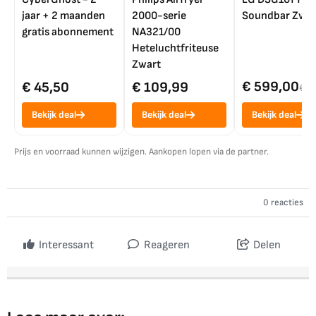
jaar + 2 maanden
2000-serie
Soundbar Zwar
gratis abonnement
NA321/00
Heteluchtfriteuse
Zwart
€ 599,00
€ 45,50
€ 109,99
€ 7
Bekijk deal
Bekijk deal
Bekijk deal
Prijs en voorraad kunnen wijzigen. Aankopen lopen via de partner.
0 reacties
Interessant
Reageren
Delen