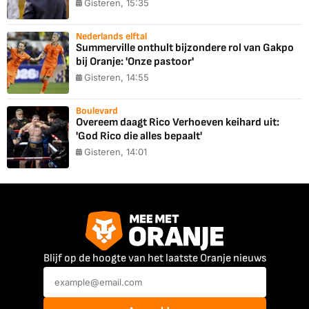
Gisteren, 15:35
Nederlands elftal
Summerville onthult bijzondere rol van Gakpo
bij Oranje: 'Onze pastoor'
Gisteren, 14:55
Boulevard
Overeem daagt Rico Verhoeven keihard uit:
'God Rico die alles bepaalt'
Gisteren, 14:01
Blijf op de hoogte van het laatste Oranje nieuws