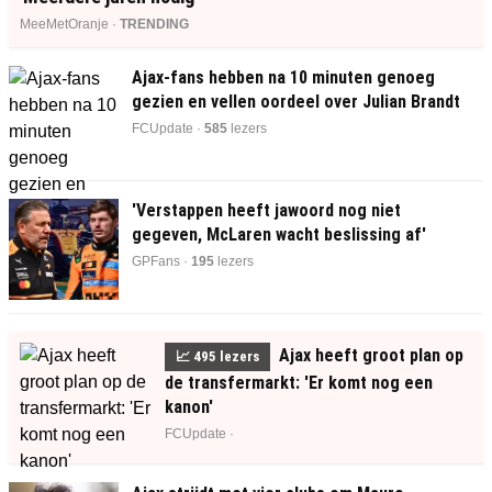
MeeMetOranje ·
TRENDING
Ajax-fans hebben na 10 minuten genoeg
gezien en vellen oordeel over Julian Brandt
FCUpdate ·
585
lezers
'Verstappen heeft jawoord nog niet
gegeven, McLaren wacht beslissing af'
GPFans ·
193
lezers
Ajax heeft groot plan op
📈
499
lezers
de transfermarkt: 'Er komt nog een
kanon'
FCUpdate ·