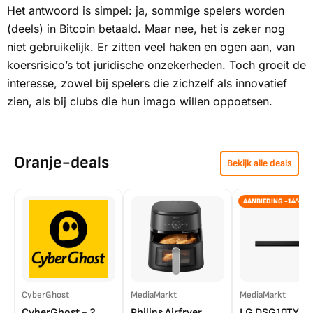
Het antwoord is simpel: ja, sommige spelers worden
(deels) in Bitcoin betaald. Maar nee, het is zeker nog
niet gebruikelijk. Er zitten veel haken en ogen aan, van
koersrisico’s tot juridische onzekerheden. Toch groeit de
interesse, zowel bij spelers die zichzelf als innovatief
zien, als bij clubs die hun imago willen oppoetsen.
Oranje-deals
Bekijk alle deals
AANBIEDING -14%
CyberGhost
MediaMarkt
MediaMarkt
CyberGhost - 2
Philips Airfryer
LG DSG10TY