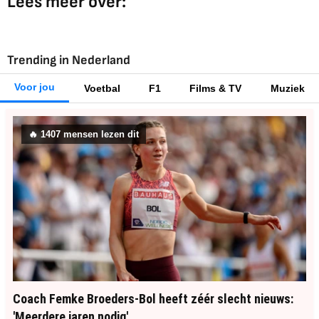
Lees meer over:
Trending in Nederland
Voor jou
Voetbal
F1
Films & TV
Muziek
🔥
1399
mensen lezen dit
Coach Femke Broeders-Bol heeft zéér slecht nieuws:
'Meerdere jaren nodig'