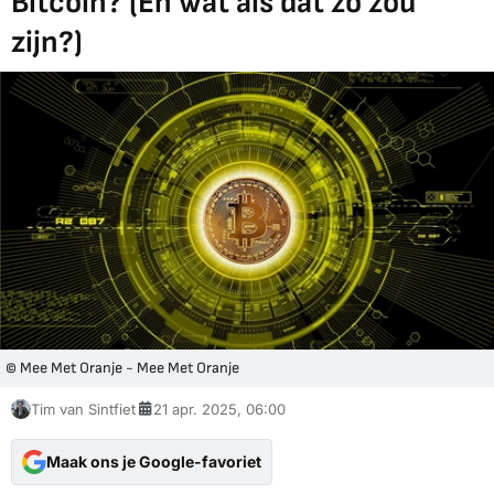
Bitcoin? (En wat als dat zo zou
zijn?)
© Mee Met Oranje - Mee Met Oranje
Tim van Sintfiet
21 apr. 2025, 06:00
Maak ons je Google-favoriet