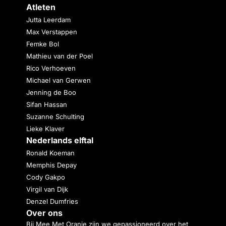
Atleten
Jutta Leerdam
Max Verstappen
Femke Bol
Mathieu van der Poel
Rico Verhoeven
Michael van Gerwen
Jenning de Boo
Sifan Hassan
Suzanne Schulting
Lieke Klaver
Nederlands elftal
Ronald Koeman
Memphis Depay
Cody Gakpo
Virgil van Dijk
Denzel Dumfries
Over ons
Bij Mee Met Oranje zijn we gepassioneerd over het