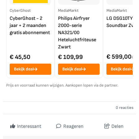
CyberGhost
MediaMarkt
MediaMarkt
CyberGhost - 2
Philips Airfryer
LG DSG10TY
jaar + 2 maanden
2000-serie
Soundbar Zwar
gratis abonnement
NA321/00
Heteluchtfriteuse
Zwart
€ 599,00
€ 45,50
€ 109,99
€ 7
Bekijk deal
Bekijk deal
Bekijk deal
Prijs en voorraad kunnen wijzigen. Aankopen lopen via de partner.
0 reacties
Interessant
Reageren
Delen