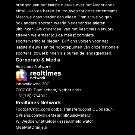
brengen van het laatste nieuws over het Nederlands
elftal – van de heren en vrouwen tot de talententeams.
Maar we gaan verder dan alleen Oranje: we volgen
ook andere sporten waarin Nederlandse atleten
uitblinken. Als onderdeel van het Realtimes Network
streven we ernaar jou de meest complete
sportervaring te bieden. Blijf ons volgen voor het
laatste nieuws en de hoogtepunten van onze nationale
sporters, zowel binnen als buiten de landsgrenzen.
Corporate & Media
Realtimes Network
Innovatieweg 20C
7007 CD, Doetinchem, Netherlands
+31(315)-764002
Realtimes Network
FootballCritic.com
FootballTransfers.com
FCUpdate.nl
GPFans.com
MovieMeter.nl
MusicMeter.nl
WijWedden.net
Kelderklasse
Anfield watch
MeeMetOranje.nl