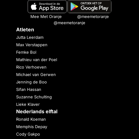
Mee Met Oranje
@meemetoranje
@meemetoranje
Atleten
Jutta Leerdam
Max Verstappen
Femke Bol
Mathieu van der Poel
Rico Verhoeven
Michael van Gerwen
Jenning de Boo
Sifan Hassan
Suzanne Schulting
Lieke Klaver
Nederlands elftal
Ronald Koeman
Memphis Depay
Cody Gakpo