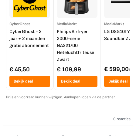
CyberGhost
MediaMarkt
MediaMarkt
CyberGhost - 2
Philips Airfryer
LG DSG10TY
jaar + 2 maanden
2000-serie
Soundbar Zwar
gratis abonnement
NA321/00
Heteluchtfriteuse
Zwart
€ 599,00
€ 45,50
€ 109,99
€ 7
Bekijk deal
Bekijk deal
Bekijk deal
Prijs en voorraad kunnen wijzigen. Aankopen lopen via de partner.
0 reacties