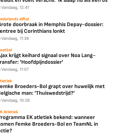
esluit en voelt verschil: 'Ik slaap nu als een os'
Vandaag, 12:41
ederlands elftal
Grote doorbraak in Memphis Depay-dossier:
entree bij Corinthians lonkt
Vandaag, 11:38
oetbal
jax krijgt keihard signaal over Noa Lang-
ransfer: 'Hoofdpijndossier'
Vandaag, 11:07
tletiek
Femke Broeders-Bol grapt over huwelijk met
elgische man: 'Thuiswedstrijd?'
Vandaag, 10:26
K Atletiek
Programma EK atletiek bekend: wanneer
komen Femke Broeders-Bol en TeamNL in
ctie?