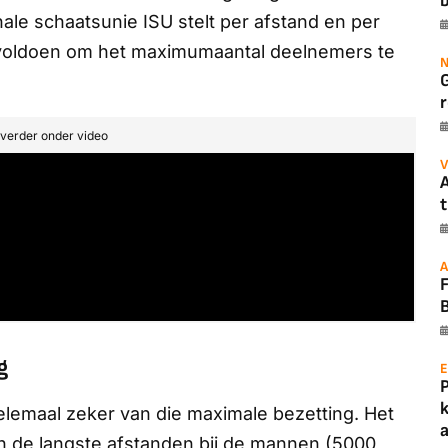
b
nale schaatsunie ISU stelt per afstand en per
voldoen om het maximumaantal deelnemers te
N
r
t verder onder video
V
A
t
A
B
g
E
elemaal zeker van die maximale bezetting. Het
a
 de langste afstanden bij de mannen (5000