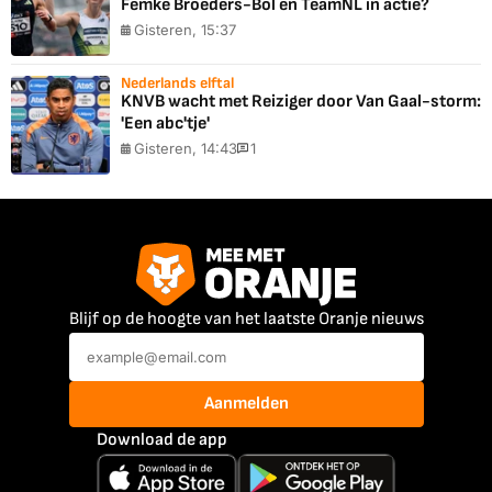
Femke Broeders-Bol en TeamNL in actie?
Gisteren, 15:37
Nederlands elftal
KNVB wacht met Reiziger door Van Gaal-storm:
'Een abc'tje'
Gisteren, 14:43
1
Blijf op de hoogte van het laatste Oranje nieuws
Aanmelden
Download de app