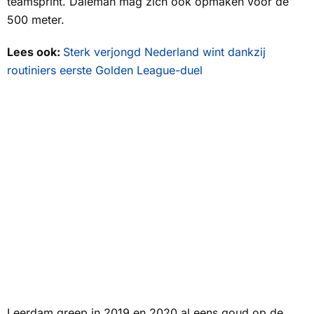
teamsprint. Daleman mag zich ook opmaken voor de
500 meter.
Lees ook:
Sterk verjongd Nederland wint dankzij
routiniers eerste Golden League-duel
Leerdam greep in 2019 en 2020 al eens goud op de