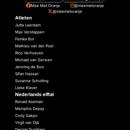
Mee Met Oranje
@meemetoranje
@meemetoranje
Atleten
Jutta Leerdam
Max Verstappen
Femke Bol
Mathieu van der Poel
Rico Verhoeven
Michael van Gerwen
Jenning de Boo
Sifan Hassan
Suzanne Schulting
Lieke Klaver
Nederlands elftal
Ronald Koeman
Memphis Depay
Cody Gakpo
Virgil van Dijk
Denzel Dumfries