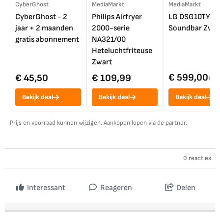
CyberGhost
MediaMarkt
MediaMarkt
CyberGhost - 2
Philips Airfryer
LG DSG10TY
jaar + 2 maanden
2000-serie
Soundbar Zwar
gratis abonnement
NA321/00
Heteluchtfriteuse
Zwart
€ 599,00
€ 45,50
€ 109,99
€ 7
Bekijk deal
Bekijk deal
Bekijk deal
Prijs en voorraad kunnen wijzigen. Aankopen lopen via de partner.
0 reacties
Interessant
Reageren
Delen