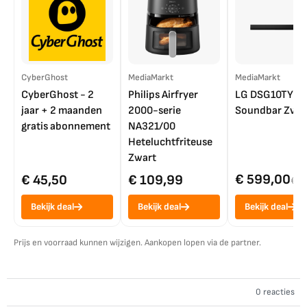
CyberGhost
MediaMarkt
MediaMarkt
CyberGhost - 2
Philips Airfryer
LG DSG10TY
jaar + 2 maanden
2000-serie
Soundbar Zwar
gratis abonnement
NA321/00
Heteluchtfriteuse
Zwart
€ 599,00
€ 45,50
€ 109,99
€ 7
Bekijk deal
Bekijk deal
Bekijk deal
Prijs en voorraad kunnen wijzigen. Aankopen lopen via de partner.
0 reacties