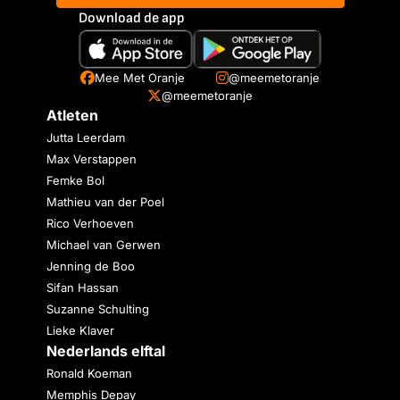
Download de app
Mee Met Oranje
@meemetoranje
@meemetoranje
Atleten
Jutta Leerdam
Max Verstappen
Femke Bol
Mathieu van der Poel
Rico Verhoeven
Michael van Gerwen
Jenning de Boo
Sifan Hassan
Suzanne Schulting
Lieke Klaver
Nederlands elftal
Ronald Koeman
Memphis Depay