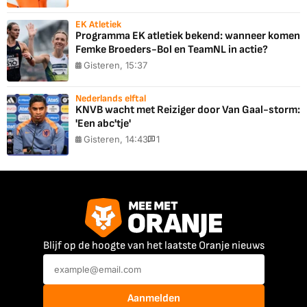
EK Atletiek
Programma EK atletiek bekend: wanneer komen
Femke Broeders-Bol en TeamNL in actie?
Gisteren, 15:37
Nederlands elftal
KNVB wacht met Reiziger door Van Gaal-storm:
'Een abc'tje'
Gisteren, 14:43
1
Blijf op de hoogte van het laatste Oranje nieuws
Aanmelden