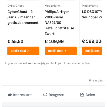
CyberGhost
MediaMarkt
MediaMarkt
CyberGhost - 2
Philips Airfryer
LG DSG10TY
jaar + 2 maanden
2000-serie
Soundbar Zwar
gratis abonnement
NA321/00
Heteluchtfriteuse
Zwart
€ 599,00
€ 45,50
€ 109,99
€ 7
Bekijk deal
Bekijk deal
Bekijk deal
Prijs en voorraad kunnen wijzigen. Aankopen lopen via de partner.
0 reacties
Interessant
Reageren
Delen