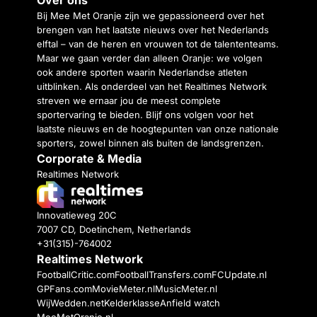
Bij Mee Met Oranje zijn we gepassioneerd over het
brengen van het laatste nieuws over het Nederlands
elftal – van de heren en vrouwen tot de talententeams.
Maar we gaan verder dan alleen Oranje: we volgen
ook andere sporten waarin Nederlandse atleten
uitblinken. Als onderdeel van het Realtimes Network
streven we ernaar jou de meest complete
sportervaring te bieden. Blijf ons volgen voor het
laatste nieuws en de hoogtepunten van onze nationale
sporters, zowel binnen als buiten de landsgrenzen.
Corporate & Media
Realtimes Network
Innovatieweg 20C
7007 CD, Doetinchem, Netherlands
+31(315)-764002
Realtimes Network
FootballCritic.com
FootballTransfers.com
FCUpdate.nl
GPFans.com
MovieMeter.nl
MusicMeter.nl
WijWedden.net
Kelderklasse
Anfield watch