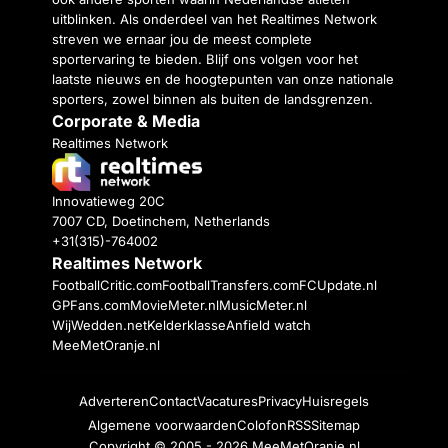
uitblinken. Als onderdeel van het Realtimes Network
streven we ernaar jou de meest complete
sportervaring te bieden. Blijf ons volgen voor het
laatste nieuws en de hoogtepunten van onze nationale
sporters, zowel binnen als buiten de landsgrenzen.
Corporate & Media
Realtimes Network
Innovatieweg 20C
7007 CD, Doetinchem, Netherlands
+31(315)-764002
Realtimes Network
FootballCritic.com
FootballTransfers.com
FCUpdate.nl
GPFans.com
MovieMeter.nl
MusicMeter.nl
WijWedden.net
Kelderklasse
Anfield watch
MeeMetOranje.nl
Adverteren
Contact
Vacatures
Privacy
Huisregels
Algemene voorwaarden
Colofon
RSS
Sitemap
Copyright © 2005 - 2026
MeeMetOranje.nl