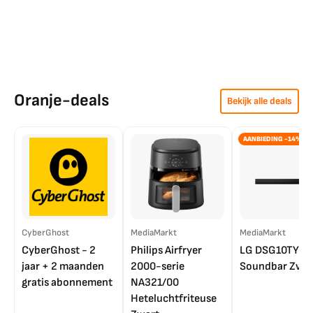
Oranje-deals
Bekijk alle deals
AANBIEDING -14%
CyberGhost
MediaMarkt
MediaMarkt
CyberGhost - 2
Philips Airfryer
LG DSG10TY
jaar + 2 maanden
2000-serie
Soundbar Zwar
gratis abonnement
NA321/00
Heteluchtfriteuse