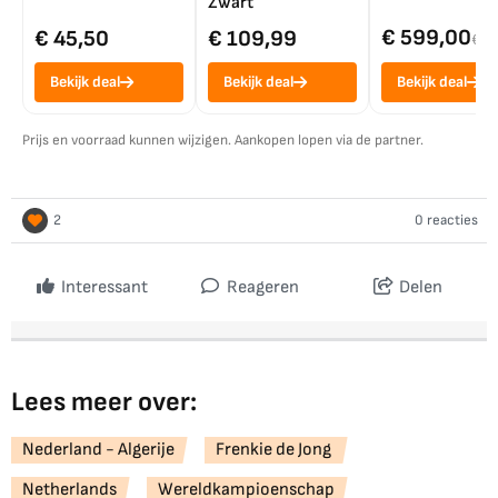
Zwart
€ 599,00
€ 45,50
€ 109,99
€ 7
Bekijk deal
Bekijk deal
Bekijk deal
Prijs en voorraad kunnen wijzigen. Aankopen lopen via de partner.
2
0 reacties
Interessant
Reageren
Delen
Lees meer over:
Nederland - Algerije
Frenkie de Jong
Netherlands
Wereldkampioenschap