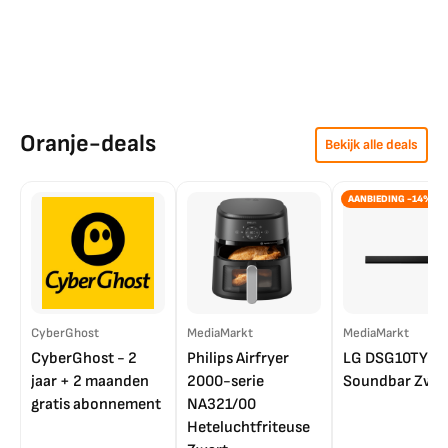
Oranje-deals
Bekijk alle deals
AANBIEDING -14%
CyberGhost
MediaMarkt
MediaMarkt
CyberGhost - 2
Philips Airfryer
LG DSG10TY
jaar + 2 maanden
2000-serie
Soundbar Zwar
gratis abonnement
NA321/00
Heteluchtfriteuse