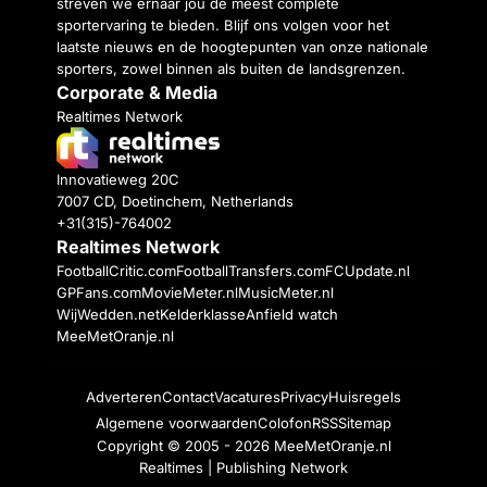
streven we ernaar jou de meest complete
sportervaring te bieden. Blijf ons volgen voor het
laatste nieuws en de hoogtepunten van onze nationale
sporters, zowel binnen als buiten de landsgrenzen.
Corporate & Media
Realtimes Network
Innovatieweg 20C
7007 CD, Doetinchem, Netherlands
+31(315)-764002
Realtimes Network
FootballCritic.com
FootballTransfers.com
FCUpdate.nl
GPFans.com
MovieMeter.nl
MusicMeter.nl
WijWedden.net
Kelderklasse
Anfield watch
MeeMetOranje.nl
Adverteren
Contact
Vacatures
Privacy
Huisregels
Algemene voorwaarden
Colofon
RSS
Sitemap
Copyright © 2005 - 2026
MeeMetOranje.nl
Realtimes | Publishing Network