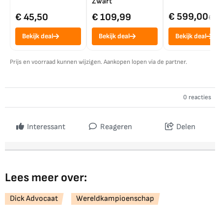
Zwart
€ 599,00
€ 45,50
€ 109,99
€ 7
Bekijk deal
Bekijk deal
Bekijk deal
Prijs en voorraad kunnen wijzigen. Aankopen lopen via de partner.
0 reacties
Interessant
Reageren
Delen
Lees meer over:
Dick Advocaat
Wereldkampioenschap