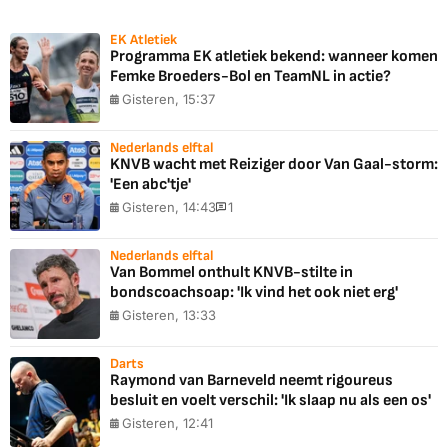
EK Atletiek
Programma EK atletiek bekend: wanneer komen
Femke Broeders-Bol en TeamNL in actie?
Gisteren, 15:37
Nederlands elftal
KNVB wacht met Reiziger door Van Gaal-storm:
'Een abc'tje'
Gisteren, 14:43
1
Nederlands elftal
Van Bommel onthult KNVB-stilte in
bondscoachsoap: 'Ik vind het ook niet erg'
Gisteren, 13:33
Darts
Raymond van Barneveld neemt rigoureus
besluit en voelt verschil: 'Ik slaap nu als een os'
Gisteren, 12:41