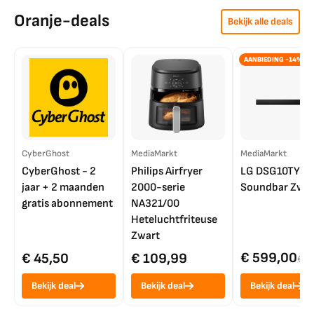
Oranje-deals
Bekijk alle deals
AANBIEDING -14%
CyberGhost
MediaMarkt
MediaMarkt
CyberGhost - 2
Philips Airfryer
LG DSG10TY
jaar + 2 maanden
2000-serie
Soundbar Zwar
gratis abonnement
NA321/00
Heteluchtfriteuse
Zwart
€ 599,00
€ 45,50
€ 109,99
€ 7
Bekijk deal
Bekijk deal
Bekijk deal