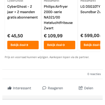
CyberGhost
MediaMarkt
MediaMarkt
CyberGhost - 2
Philips Airfryer
LG DSG10TY
jaar + 2 maanden
2000-serie
Soundbar Zwar
gratis abonnement
NA321/00
Heteluchtfriteuse
Zwart
€ 599,00
€ 45,50
€ 109,99
€ 7
Bekijk deal
Bekijk deal
Bekijk deal
Prijs en voorraad kunnen wijzigen. Aankopen lopen via de partner.
0 reacties
Interessant
Reageren
Delen