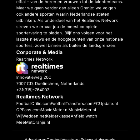
elftal – van de heren en vrouwen tot de talententeams.
Maar we gaan verder dan alleen Oranje: we volgen
ook andere sporten waarin Nederlandse atleten
uitblinken. Als onderdeel van het Realtimes Network
streven we ernaar jou de meest complete
sportervaring te bieden. Blijf ons volgen voor het
laatste nieuws en de hoogtepunten van onze nationale
sporters, zowel binnen als buiten de landsgrenzen.
Corporate & Media
Realtimes Network
Innovatieweg 20C
7007 CD, Doetinchem, Netherlands
+31(315)-764002
Realtimes Network
FootballCritic.com
FootballTransfers.com
FCUpdate.nl
GPFans.com
MovieMeter.nl
MusicMeter.nl
WijWedden.net
Kelderklasse
Anfield watch
MeeMetOranje.nl
Adverteren
Contact
Vacatures
Privacy
Huisregels