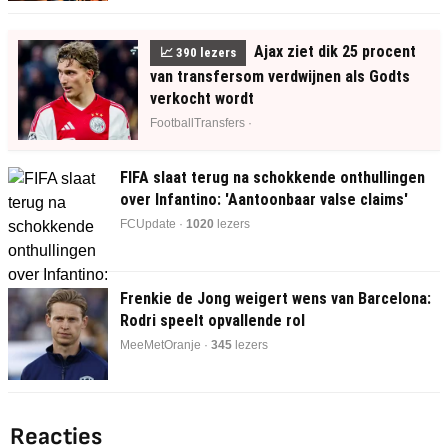
Ajax ziet dik 25 procent
📈
390
lezers
van transfersom verdwijnen als Godts
verkocht wordt
FootballTransfers ·
FIFA slaat terug na schokkende onthullingen
over Infantino: 'Aantoonbaar valse claims'
FCUpdate ·
1022
lezers
Frenkie de Jong weigert wens van Barcelona:
Rodri speelt opvallende rol
MeeMetOranje ·
345
lezers
Reacties