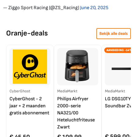
— Ziggo Sport Racing (@ZS_Racing)
June 20, 2025
Oranje-deals
Bekijk alle deals
AANBIEDING -14%
CyberGhost
MediaMarkt
MediaMarkt
CyberGhost - 2
Philips Airfryer
LG DSG10TY
jaar + 2 maanden
2000-serie
Soundbar Zwar
gratis abonnement
NA321/00
Heteluchtfriteuse
Zwart
€ 599,00