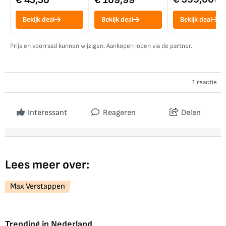
€ 45,50
€ 109,99
€ 7
Bekijk deal
Bekijk deal
Bekijk deal
Prijs en voorraad kunnen wijzigen. Aankopen lopen via de partner.
1 reactie
Interessant
Reageren
Delen
Lees meer over:
Max Verstappen
Trending in Nederland