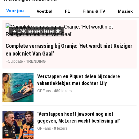
Voor jou
Voetbal
F1
Films & TV
Muziek
🔥
1753
mensen lezen dit
Complete verrassing bij Oranje: 'Het wordt niet Reiziger
en ook niet Van Gaal'
FCUpdate ·
TRENDING
Verstappen en Piquet delen bijzondere
vakantiekiekjes met dochter Lily
GPFans ·
479
lezers
'Verstappen heeft jawoord nog niet
gegeven, McLaren wacht beslissing af'
GPFans ·
9
lezers