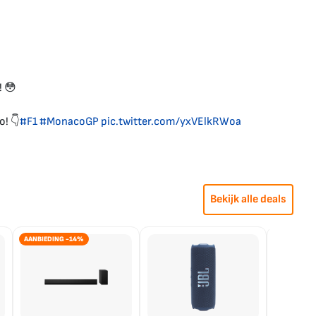
! 😳
o! 👇
#F1
#MonacoGP
pic.twitter.com/yxVElkRWoa
Bekijk alle deals
AANBIEDING -14%