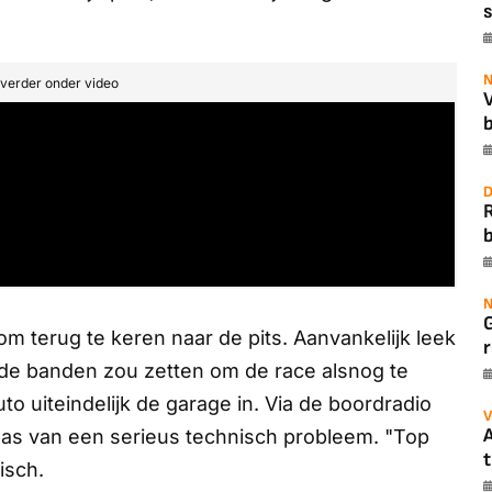
s
N
t verder onder video
b
D
b
N
m terug te keren naar de pits. Aanvankelijk leek
r
rde banden zou zetten om de race alsnog te
 uiteindelijk de garage in. Via de boordradio
V
A
was van een serieus technisch probleem. "Top
t
isch.