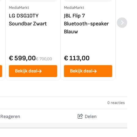
MediaMarkt
MediaMarkt
EP.nl
LG DSG10TY
JBL Flip 7
LG OL
Soundbar Zwart
Bluetooth-speaker
4K TV (
Blauw
€ 599,00
€ 113,00
€ 1.0
€ 700,00
Bekijk deal
Bekijk deal
Bekij
0 reacties
Reageren
Delen