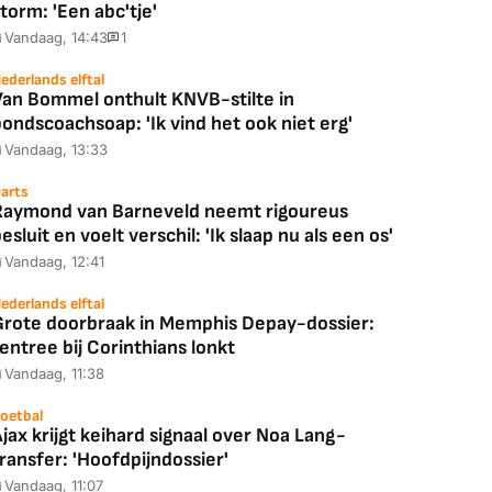
torm: 'Een abc'tje'
Vandaag, 14:43
1
ederlands elftal
Van Bommel onthult KNVB-stilte in
ondscoachsoap: 'Ik vind het ook niet erg'
Vandaag, 13:33
arts
Raymond van Barneveld neemt rigoureus
esluit en voelt verschil: 'Ik slaap nu als een os'
Vandaag, 12:41
ederlands elftal
Grote doorbraak in Memphis Depay-dossier:
entree bij Corinthians lonkt
Vandaag, 11:38
oetbal
jax krijgt keihard signaal over Noa Lang-
ransfer: 'Hoofdpijndossier'
Vandaag, 11:07