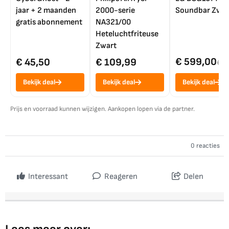
jaar + 2 maanden
2000-serie
Soundbar Zwar
gratis abonnement
NA321/00
Heteluchtfriteuse
Zwart
€ 599,00
€ 45,50
€ 109,99
€ 7
Bekijk deal
Bekijk deal
Bekijk deal
Prijs en voorraad kunnen wijzigen. Aankopen lopen via de partner.
0 reacties
Interessant
Reageren
Delen