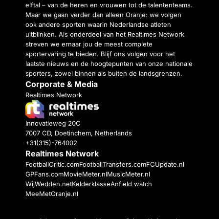
elftal – van de heren en vrouwen tot de talententeams.
Maar we gaan verder dan alleen Oranje: we volgen
ook andere sporten waarin Nederlandse atleten
uitblinken. Als onderdeel van het Realtimes Network
streven we ernaar jou de meest complete
sportervaring te bieden. Blijf ons volgen voor het
laatste nieuws en de hoogtepunten van onze nationale
sporters, zowel binnen als buiten de landsgrenzen.
Corporate & Media
Realtimes Network
Innovatieweg 20C
7007 CD, Doetinchem, Netherlands
+31(315)-764002
Realtimes Network
FootballCritic.com
FootballTransfers.com
FCUpdate.nl
GPFans.com
MovieMeter.nl
MusicMeter.nl
WijWedden.net
Kelderklasse
Anfield watch
MeeMetOranje.nl