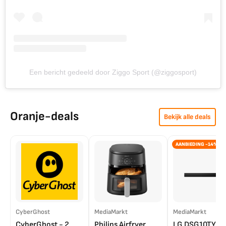
Een bericht gedeeld door Ziggo Sport (@ziggosport)
Oranje-deals
Bekijk alle deals
AANBIEDING -14%
CyberGhost
MediaMarkt
MediaMarkt
CyberGhost - 2
Philips Airfryer
LG DSG10TY