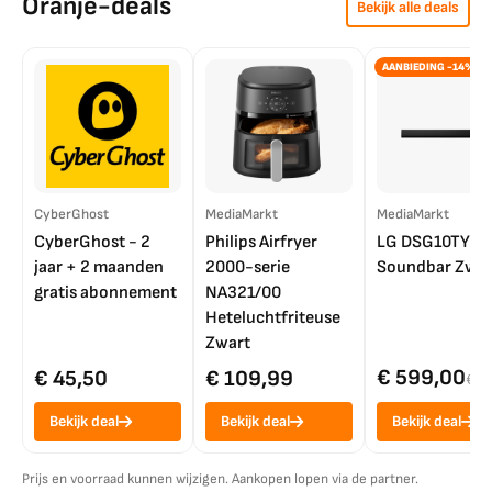
Oranje-deals
Bekijk alle deals
AANBIEDING -14%
CyberGhost
MediaMarkt
MediaMarkt
CyberGhost - 2
Philips Airfryer
LG DSG10TY
jaar + 2 maanden
2000-serie
Soundbar Zwar
gratis abonnement
NA321/00
Heteluchtfriteuse
Zwart
€ 599,00
€ 45,50
€ 109,99
€ 7
Bekijk deal
Bekijk deal
Bekijk deal
Prijs en voorraad kunnen wijzigen. Aankopen lopen via de partner.