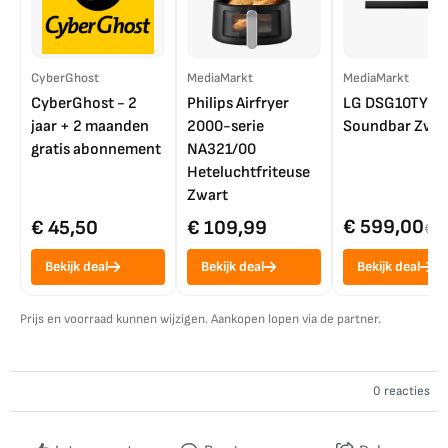
CyberGhost
MediaMarkt
MediaMarkt
CyberGhost - 2
Philips Airfryer
LG DSG10TY
jaar + 2 maanden
2000-serie
Soundbar Zwar
gratis abonnement
NA321/00
Heteluchtfriteuse
Zwart
€ 599,00
€ 45,50
€ 109,99
€ 7
Bekijk deal
Bekijk deal
Bekijk deal
Prijs en voorraad kunnen wijzigen. Aankopen lopen via de partner.
0 reacties