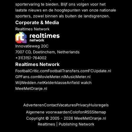
sportervaring te bieden. Blijf ons volgen voor het
laatste nieuws en de hoogtepunten van onze nationale
sporters, zowel binnen als buiten de landsgrenzen.
Corporate & Media
Realtimes Network
Innovatieweg 20C
7007 CD, Doetinchem, Netherlands
+31(315)-764002
Realtimes Network
FootballCritic.com
FootballTransfers.com
FCUpdate.nl
GPFans.com
MovieMeter.nl
MusicMeter.nl
WijWedden.net
Kelderklasse
Anfield watch
MeeMetOranje.nl
Adverteren
Contact
Vacatures
Privacy
Huisregels
Algemene voorwaarden
Colofon
RSS
Sitemap
Copyright © 2005 - 2026
MeeMetOranje.nl
Realtimes | Publishing Network