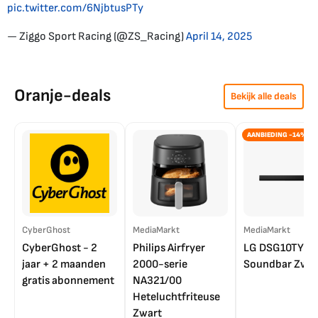
pic.twitter.com/6NjbtusPTy
— Ziggo Sport Racing (@ZS_Racing)
April 14, 2025
Oranje-deals
Bekijk alle deals
AANBIEDING -14%
CyberGhost
MediaMarkt
MediaMarkt
CyberGhost - 2
Philips Airfryer
LG DSG10TY
jaar + 2 maanden
2000-serie
Soundbar Zwar
gratis abonnement
NA321/00
Heteluchtfriteuse
Zwart