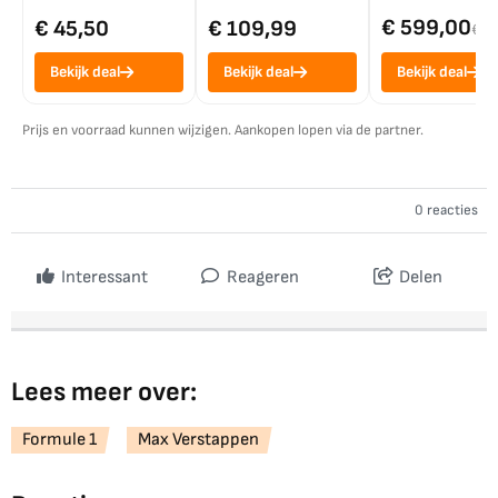
€ 599,00
€ 45,50
€ 109,99
€ 7
Bekijk deal
Bekijk deal
Bekijk deal
Prijs en voorraad kunnen wijzigen. Aankopen lopen via de partner.
0 reacties
Interessant
Reageren
Delen
Lees meer over:
Formule 1
Max Verstappen