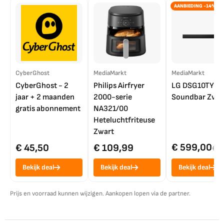
AANBIEDING -14%
CyberGhost
MediaMarkt
MediaMarkt
CyberGhost - 2
Philips Airfryer
LG DSG10TY
jaar + 2 maanden
2000-serie
Soundbar Zwar
gratis abonnement
NA321/00
Heteluchtfriteuse
Zwart
€ 599,00
€ 45,50
€ 109,99
€ 7
Bekijk deal
Bekijk deal
Bekijk deal
Prijs en voorraad kunnen wijzigen. Aankopen lopen via de partner.