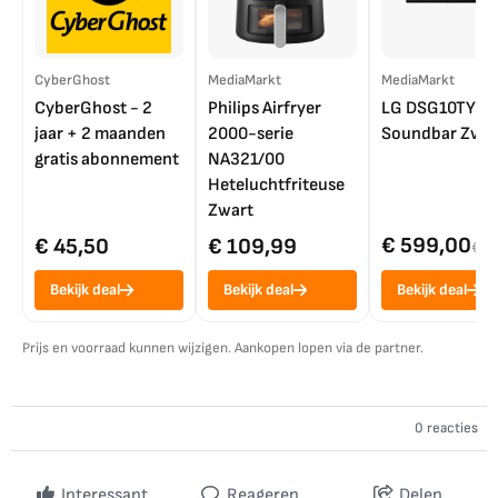
CyberGhost
MediaMarkt
MediaMarkt
CyberGhost - 2
Philips Airfryer
LG DSG10TY
jaar + 2 maanden
2000-serie
Soundbar Zwar
gratis abonnement
NA321/00
Heteluchtfriteuse
Zwart
€ 599,00
€ 45,50
€ 109,99
€ 7
Bekijk deal
Bekijk deal
Bekijk deal
Prijs en voorraad kunnen wijzigen. Aankopen lopen via de partner.
0 reacties
Interessant
Reageren
Delen