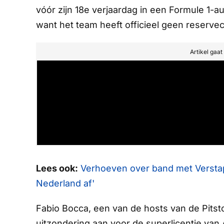
vóór zijn 18e verjaardag in een Formule 1-au
want het team heeft officieel geen reserve
Artikel gaa
Lees ook:
Verhoeven over band met Versta
Nederland af'
Fabio Bocca, een van de hosts van de
Pits
uitzondering aan voor de superlicentie van Ar