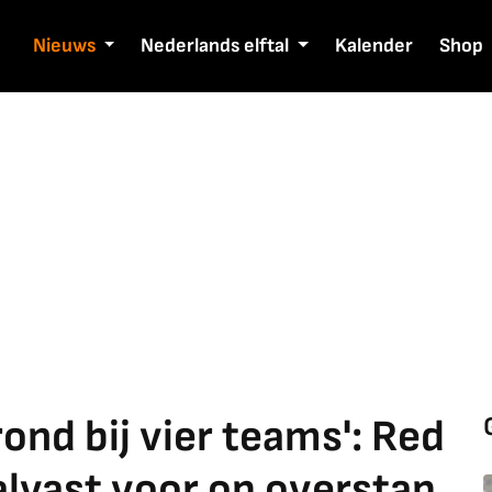
Nieuws
Nederlands elftal
Kalender
Shop
ond bij vier teams': Red
 alvast voor op overstap