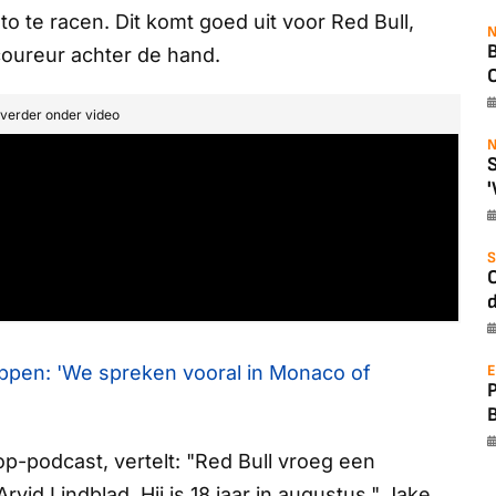
to te racen. Dit komt goed uit voor Red Bull,
N
B
coureur achter de hand.
O
t verder onder video
N
S
'
S
O
d
E
ppen: 'We spreken vooral in Monaco of
top-podcast
, vertelt: "Red Bull vroeg een
vid Lindblad. Hij is 18 jaar in augustus." Jake