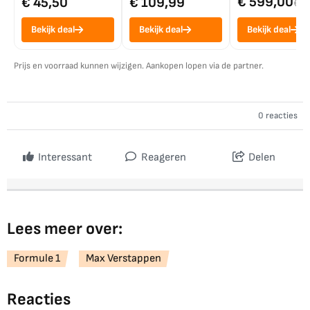
€ 599,00
€ 45,50
€ 109,99
€ 7
Bekijk deal
Bekijk deal
Bekijk deal
Prijs en voorraad kunnen wijzigen. Aankopen lopen via de partner.
0 reacties
Interessant
Reageren
Delen
Lees meer over:
Formule 1
Max Verstappen
Reacties