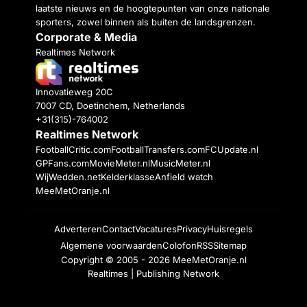
laatste nieuws en de hoogtepunten van onze nationale
sporters, zowel binnen als buiten de landsgrenzen.
Corporate & Media
Realtimes Network
Innovatieweg 20C
7007 CD, Doetinchem, Netherlands
+31(315)-764002
Realtimes Network
FootballCritic.com
FootballTransfers.com
FCUpdate.nl
GPFans.com
MovieMeter.nl
MusicMeter.nl
WijWedden.net
Kelderklasse
Anfield watch
MeeMetOranje.nl
Adverteren
Contact
Vacatures
Privacy
Huisregels
Algemene voorwaarden
Colofon
RSS
Sitemap
Copyright © 2005 - 2026
MeeMetOranje.nl
Realtimes | Publishing Network