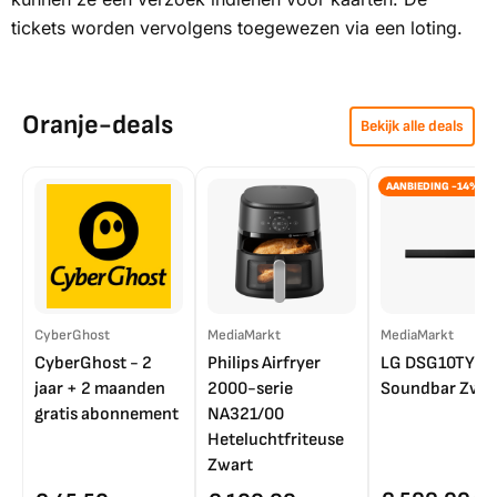
tickets worden vervolgens toegewezen via een loting.
Oranje-deals
Bekijk alle deals
AANBIEDING -14%
CyberGhost
MediaMarkt
MediaMarkt
CyberGhost - 2
Philips Airfryer
LG DSG10TY
jaar + 2 maanden
2000-serie
Soundbar Zwar
gratis abonnement
NA321/00
Heteluchtfriteuse
Zwart