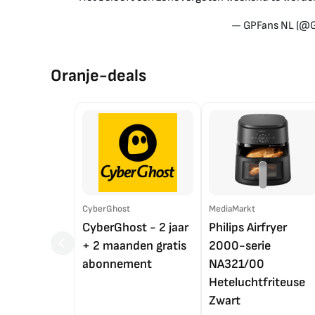
— GPFans NL (@
Oranje-deals
CyberGhost
MediaMarkt
CyberGhost - 2 jaar
Philips Airfryer
+ 2 maanden gratis
2000-serie
abonnement
NA321/00
Heteluchtfriteuse
Zwart