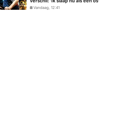
verschil: 'Ik slaap nu als een os'
Vandaag, 12:41