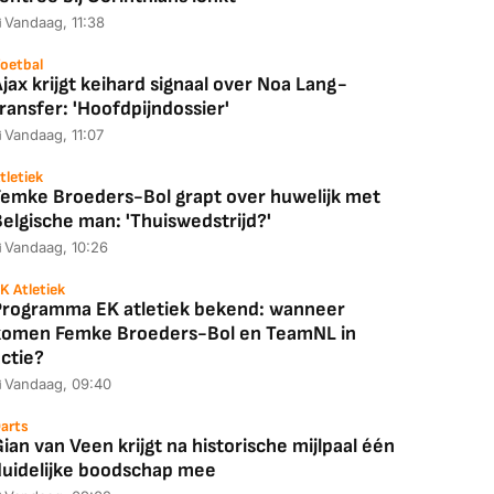
Vandaag, 11:38
oetbal
jax krijgt keihard signaal over Noa Lang-
ransfer: 'Hoofdpijndossier'
Vandaag, 11:07
tletiek
Femke Broeders-Bol grapt over huwelijk met
elgische man: 'Thuiswedstrijd?'
Vandaag, 10:26
K Atletiek
Programma EK atletiek bekend: wanneer
komen Femke Broeders-Bol en TeamNL in
ctie?
Vandaag, 09:40
arts
ian van Veen krijgt na historische mijlpaal één
duidelijke boodschap mee