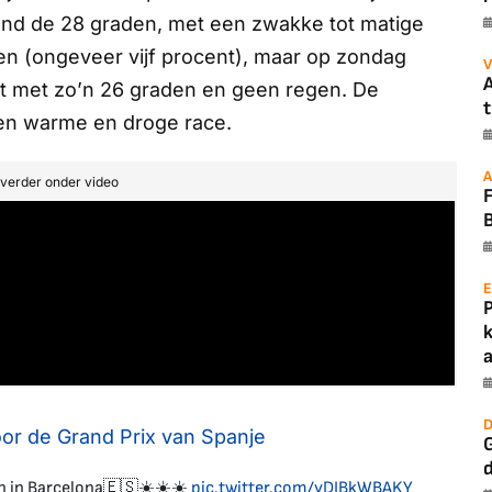
rond de 28 graden, met een zwakke tot matige
gen (ongeveer vijf procent), maar op zondag
V
A
met zo’n 26 graden en geen regen. De
t
en warme en droge race.
A
t verder onder video
B
E
a
D
oor de Grand Prix van Spanje
G
n in Barcelona🇪🇸☀️☀️☀️
pic.twitter.com/yDIBkWBAKY