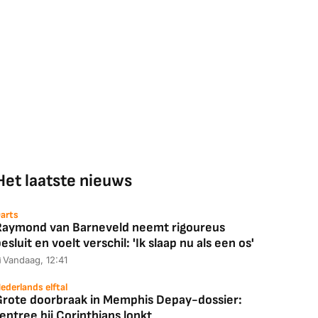
Het laatste nieuws
arts
Raymond van Barneveld neemt rigoureus
esluit en voelt verschil: 'Ik slaap nu als een os'
Vandaag, 12:41
ederlands elftal
Grote doorbraak in Memphis Depay-dossier:
entree bij Corinthians lonkt