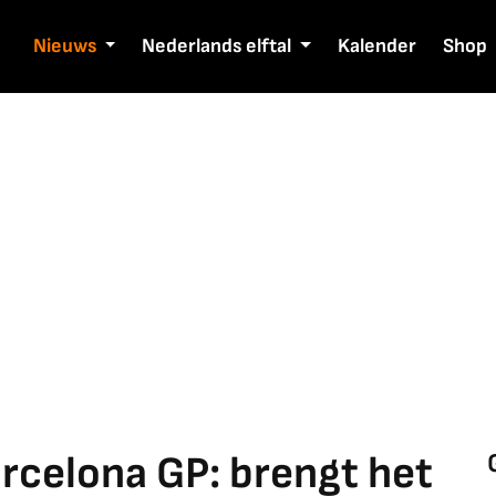
Nieuws
Nederlands elftal
Kalender
Shop
rcelona GP: brengt het