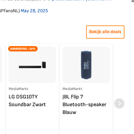
GPFansNL)
May 28, 2025
Bekijk alle deals
AANBIEDING -14%
MediaMarkt
MediaMarkt
EP.nl
LG DSG10TY
JBL Flip 7
LG OL
Soundbar Zwart
Bluetooth-speaker
4K TV (
Blauw