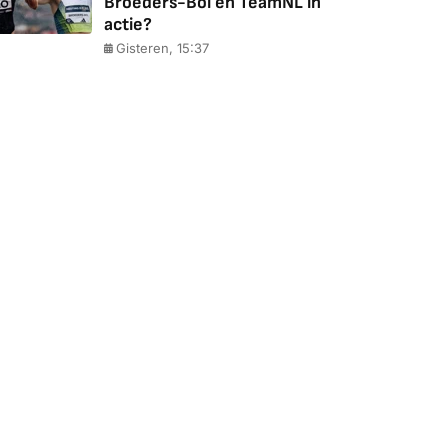
Broeders-Bol en TeamNL in
actie?
Gisteren, 15:37