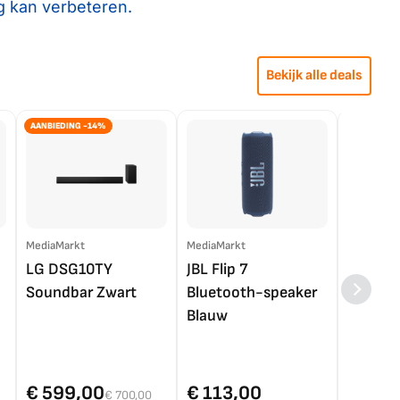
g kan verbeteren.
Bekijk alle deals
AANBIEDING -14%
MediaMarkt
MediaMarkt
EP.nl
LG DSG10TY
JBL Flip 7
LG OL
Soundbar Zwart
Bluetooth-speaker
4K TV (
Blauw
€ 599,00
€ 113,00
€ 1.0
€ 700,00