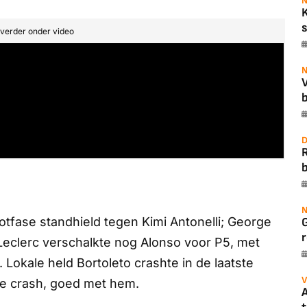
N
s
t verder onder video
N
b
D
b
N
otfase standhield tegen Kimi Antonelli; George
r
Leclerc verschalkte nog Alonso voor P5, met
Lokale held Bortoleto crashte in de laatste
V
re crash, goed met hem.
A