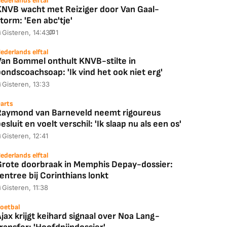
ederlands elftal
KNVB wacht met Reiziger door Van Gaal-
torm: 'Een abc'tje'
Gisteren, 14:43
1
ederlands elftal
Van Bommel onthult KNVB-stilte in
ondscoachsoap: 'Ik vind het ook niet erg'
Gisteren, 13:33
arts
Raymond van Barneveld neemt rigoureus
esluit en voelt verschil: 'Ik slaap nu als een os'
Gisteren, 12:41
ederlands elftal
Grote doorbraak in Memphis Depay-dossier:
entree bij Corinthians lonkt
Gisteren, 11:38
oetbal
jax krijgt keihard signaal over Noa Lang-