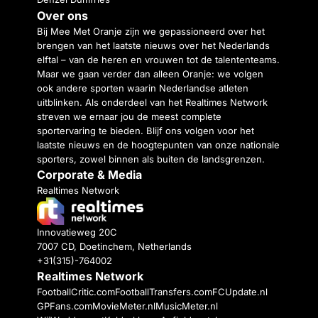
Over ons
Bij Mee Met Oranje zijn we gepassioneerd over het
brengen van het laatste nieuws over het Nederlands
elftal – van de heren en vrouwen tot de talententeams.
Maar we gaan verder dan alleen Oranje: we volgen
ook andere sporten waarin Nederlandse atleten
uitblinken. Als onderdeel van het Realtimes Network
streven we ernaar jou de meest complete
sportervaring te bieden. Blijf ons volgen voor het
laatste nieuws en de hoogtepunten van onze nationale
sporters, zowel binnen als buiten de landsgrenzen.
Corporate & Media
Realtimes Network
Innovatieweg 20C
7007 CD, Doetinchem, Netherlands
+31(315)-764002
Realtimes Network
FootballCritic.com
FootballTransfers.com
FCUpdate.nl
GPFans.com
MovieMeter.nl
MusicMeter.nl