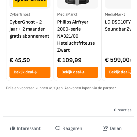
CyberGhost
MediaMarkt
MediaMarkt
CyberGhost - 2
Philips Airfryer
LG DSG10TY
jaar + 2 maanden
2000-serie
Soundbar Zwar
gratis abonnement
NA321/00
Heteluchtfriteuse
Zwart
€ 599,00
€ 45,50
€ 109,99
€ 7
Bekijk deal
Bekijk deal
Bekijk deal
Prijs en voorraad kunnen wijzigen. Aankopen lopen via de partner.
0 reacties
Interessant
Reageren
Delen