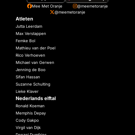
Mee Met Oranje
@meemetoranje
@meemetoranje
Atleten
Jutta Leerdam
Max Verstappen
Femke Bol
Mathieu van der Poel
Rico Verhoeven
Michael van Gerwen
Jenning de Boo
Sifan Hassan
Suzanne Schulting
Lieke Klaver
Nederlands elftal
Ronald Koeman
Memphis Depay
Cody Gakpo
Virgil van Dijk
Denzel Dumfries