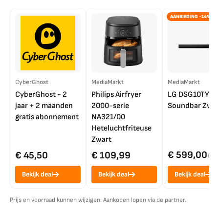
AANBIEDING -14%
CyberGhost
MediaMarkt
MediaMarkt
CyberGhost - 2
Philips Airfryer
LG DSG10TY
jaar + 2 maanden
2000-serie
Soundbar Zwar
gratis abonnement
NA321/00
Heteluchtfriteuse
Zwart
€ 599,00
€ 45,50
€ 109,99
€ 7
Bekijk deal
Bekijk deal
Bekijk deal
Prijs en voorraad kunnen wijzigen. Aankopen lopen via de partner.