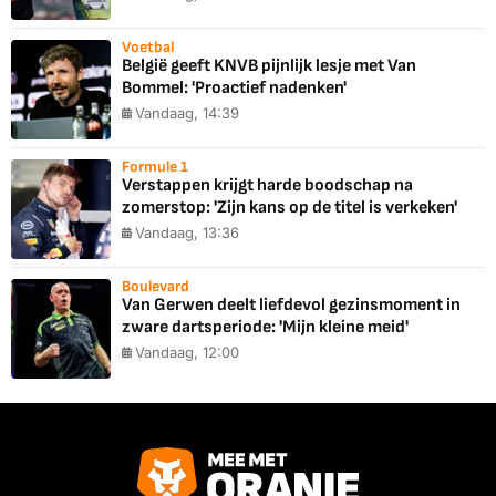
Voetbal
België geeft KNVB pijnlijk lesje met Van
Bommel: 'Proactief nadenken'
Vandaag, 14:39
Formule 1
Verstappen krijgt harde boodschap na
zomerstop: 'Zijn kans op de titel is verkeken'
Vandaag, 13:36
Boulevard
Van Gerwen deelt liefdevol gezinsmoment in
zware dartsperiode: 'Mijn kleine meid'
Vandaag, 12:00