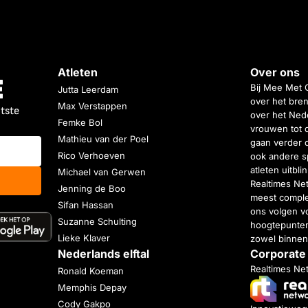
Atleten
Over ons
Bij Mee Met 
Jutta Leerdam
over het bren
Max Verstappen
atste
over het Nede
Femke Bol
vrouwen tot 
Mathieu van der Poel
gaan verder 
Rico Verhoeven
ook andere s
atleten uitbl
Michael van Gerwen
Realtimes Ne
Jenning de Boo
meest complet
Sifan Hassan
ons volgen vo
Suzanne Schulting
hoogtepunten
Lieke Klaver
zowel binnen
Nederlands elftal
Corporate
Realtimes Ne
Ronald Koeman
Memphis Depay
Cody Gakpo