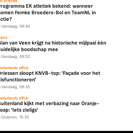
K Atletiek
Programma EK atletiek bekend: wanneer
komen Femke Broeders-Bol en TeamNL in
ctie?
Vandaag, 09:40
arts
ian van Veen krijgt na historische mijlpaal één
duidelijke boodschap mee
Vandaag, 09:02
ederlands elftal
Driessen sloopt KNVB-top: 'Façade voor het
disfunctioneren'
Vandaag, 08:35
ederlands elftal
uitenland kijkt met verbazing naar Oranje-
oap: 'Iets zieligs'
Gisteren, 15:35