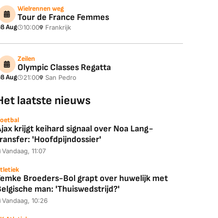
Wielrennen weg
Tour de France Femmes
8 Aug
10:00
Frankrijk
Zeilen
Olympic Classes Regatta
8 Aug
21:00
San Pedro
Het laatste nieuws
oetbal
jax krijgt keihard signaal over Noa Lang-
ransfer: 'Hoofdpijndossier'
Vandaag, 11:07
tletiek
Femke Broeders-Bol grapt over huwelijk met
elgische man: 'Thuiswedstrijd?'
Vandaag, 10:26