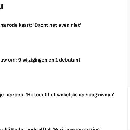
u
 na rode kaart: 'Dacht het even niet'
ieuw om: 9 wijzigingen en 1 debutant
je-oproep: 'Hij toont het wekelijks op hoog niveau'
 bij Nederlands elftal: 'Positieve verrassing'